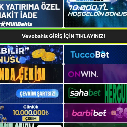
Vevobahis GİRİŞ İÇİN TIKLAYINIZ!