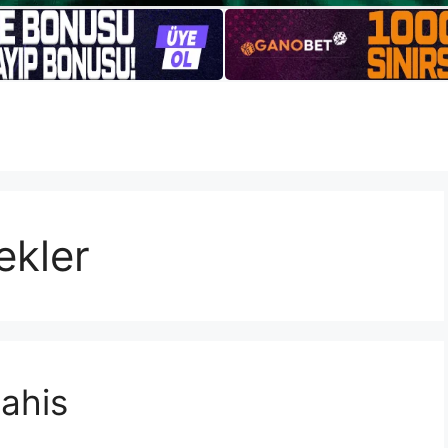
ekler
ahis