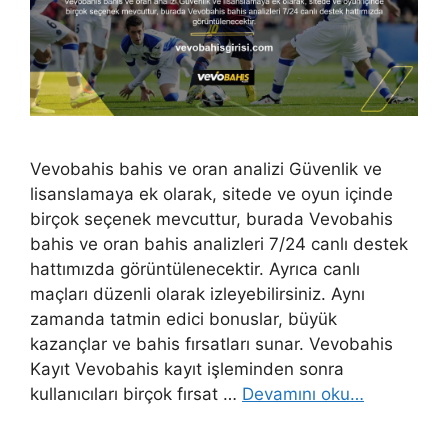
Vevobahis bahis ve oran analizi Güvenlik ve
lisanslamaya ek olarak, sitede ve oyun içinde
birçok seçenek mevcuttur, burada Vevobahis
bahis ve oran bahis analizleri 7/24 canlı destek
hattımızda görüntülenecektir. Ayrıca canlı
maçları düzenli olarak izleyebilirsiniz. Aynı
zamanda tatmin edici bonuslar, büyük
kazançlar ve bahis fırsatları sunar. Vevobahis
Kayıt Vevobahis kayıt işleminden sonra
kullanıcıları birçok fırsat …
Devamını oku…