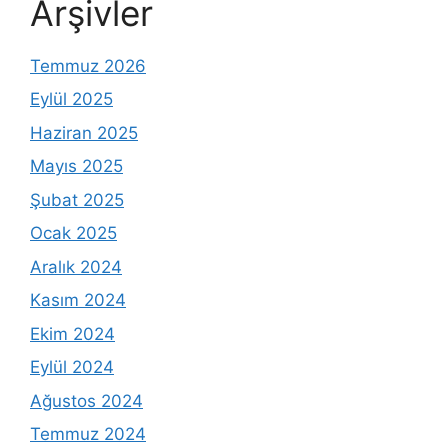
Arşivler
Temmuz 2026
Eylül 2025
Haziran 2025
Mayıs 2025
Şubat 2025
Ocak 2025
Aralık 2024
Kasım 2024
Ekim 2024
Eylül 2024
Ağustos 2024
Temmuz 2024