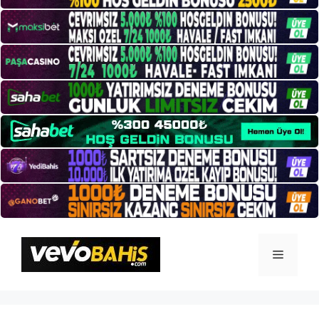
İçeriğe
atla
Menü