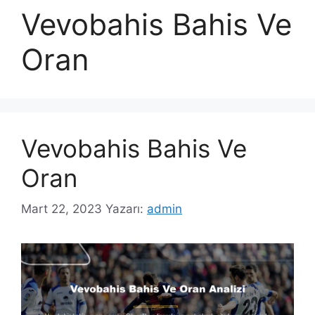
Vevobahis Bahis Ve
Oran
Vevobahis Bahis Ve
Oran
Mart 22, 2023
Yazarı:
admin