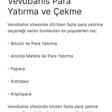
Vevobahis Para
Yatırma ve Çekme
Vevobahis sitesinde dörtden fazla para yatırma
seçeneği vardır bunlardan en popülerleri ise;
- Bitcoin ile Para Yatırma
- Anında Mefete ile Para Yatırma
- Papara
- Astropay
- Kriptopara
Vevobahis sitesinde birden fazla para çekme