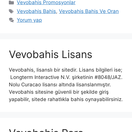
Kategoriler
Vevobahis Promosyonlar
Etiketler
Vevobahis Bahis
,
Vevobahis Bahis Ve Oran
Yorum yap
Vevobahis Lisans
Vevobahis, lisanslı bir sitedir. Lisans bilgileri ise;
Longterm Interactive N.V. şirketinin #8048/JAZ.
Nolu Curacao lisansı altında lisanslanmıştır.
Vevobahis sitesine güvenli bir şekilde giriş
yapabilir, sitede rahatlıkla bahis oynayabilirsiniz.