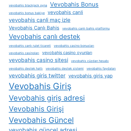
Vevobahis Bonus
vevobahis blackjack oyna
vevobahis canli
vevobahis bonus bakiye
vevobahis canli maç izle
Vevobahis Canlı Bahis
vevobahis canlı bahis platformu
Vevobahis canlı destek
vevobahis canlı rulet ticareti
vevobahis casino bonusları
vevobahis casino oyunları
vevobahis casinoları
vevobahis casino sitesi
vevobahis cüzdan hesabı
vevobahis destek hattı
vevobahis destek sistemi
vevobahis faydaları
vevobahis giris twitter
vevobahis giris yap
Vevobahis Giriş
Vevobahis giriş adresi
Vevobahis Girişi
Vevobahis Güncel
vevobahis güncel adresi