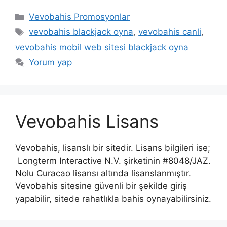
Kategoriler
Vevobahis Promosyonlar
Etiketler
vevobahis blackjack oyna
,
vevobahis canli
,
vevobahis mobil web sitesi blackjack oyna
Yorum yap
Vevobahis Lisans
Vevobahis, lisanslı bir sitedir. Lisans bilgileri ise;
Longterm Interactive N.V. şirketinin #8048/JAZ.
Nolu Curacao lisansı altında lisanslanmıştır.
Vevobahis sitesine güvenli bir şekilde giriş
yapabilir, sitede rahatlıkla bahis oynayabilirsiniz.