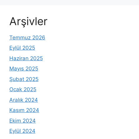
Arşivler
Temmuz 2026
Eylül 2025
Haziran 2025
Mayıs 2025
Şubat 2025
Ocak 2025
Aralık 2024
Kasım 2024
Ekim 2024
Eylül 2024