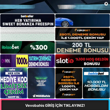
×
Vevobahis GİRİŞ İÇİN TIKLAYINIZ!