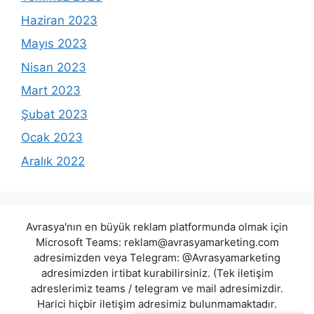
Haziran 2023
Mayıs 2023
Nisan 2023
Mart 2023
Şubat 2023
Ocak 2023
Aralık 2022
Avrasya'nın en büyük reklam platformunda olmak için
Microsoft Teams:
reklam@avrasyamarketing.com
adresimizden veya Telegram: @Avrasyamarketing
adresimizden irtibat kurabilirsiniz. (Tek iletişim
adreslerimiz teams / telegram ve mail adresimizdir.
Harici hiçbir iletişim adresimiz bulunmamaktadır.