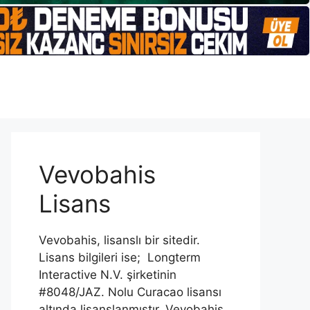
Vevobahis
Lisans
Vevobahis, lisanslı bir sitedir.
Lisans bilgileri ise; Longterm
Interactive N.V. şirketinin
#8048/JAZ. Nolu Curacao lisansı
altında lisanslanmıştır. Vevobahis