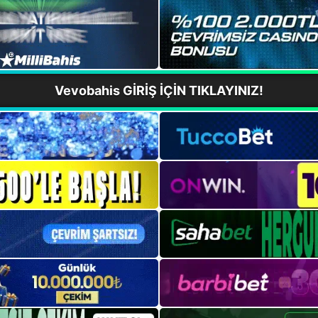
Vevobahis GİRİŞ İÇİN TIKLAYINIZ!