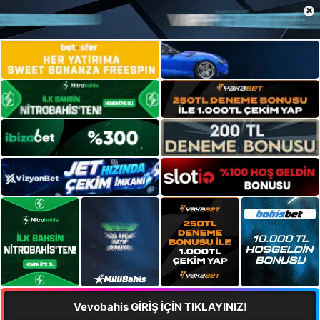
×
Vevobahis GİRİŞ İÇİN TIKLAYINIZ!