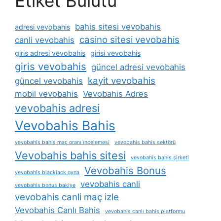
Etiket Bulutu
bahis sitesi vevobahis
adresi vevobahis
casino sitesi vevobahis
canli vevobahis
giris adresi vevobahis
girisi vevobahis
giris vevobahis
güncel adresi vevobahis
kayit vevobahis
güncel vevobahis
mobil vevobahis
Vevobahis Adres
vevobahis adresi
Vevobahis Bahis
vevobahis bahis maç oranı i̇ncelemesi
vevobahis bahis sektörü
Vevobahis bahis sitesi
vevobahis bahis şirketi
Vevobahis Bonus
vevobahis blackjack oyna
vevobahis canli
vevobahis bonus bakiye
vevobahis canli maç izle
Vevobahis Canlı Bahis
vevobahis canlı bahis platformu