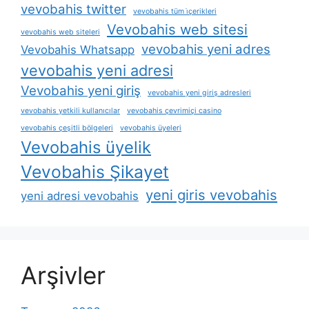
vevobahis twitter
vevobahis tüm i̇çerikleri
Vevobahis web sitesi
vevobahis web siteleri
vevobahis yeni adres
Vevobahis Whatsapp
vevobahis yeni adresi
Vevobahis yeni giriş
vevobahis yeni giriş adresleri
vevobahis yetkili kullanıcılar
vevobahis çevrimiçi casino
vevobahis çeşitli bölgeleri
vevobahis üyeleri
Vevobahis üyelik
Vevobahis Şikayet
yeni giris vevobahis
yeni adresi vevobahis
Arşivler