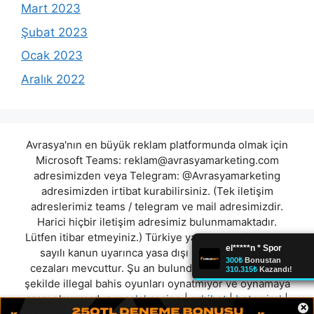
Mart 2023
Şubat 2023
Ocak 2023
Aralık 2022
Avrasya'nın en büyük reklam platformunda olmak için
Microsoft Teams:
reklam@avrasyamarketing.com
adresimizden veya Telegram: @Avrasyamarketing
adresimizden irtibat kurabilirsiniz. (Tek iletişim
adreslerimiz teams / telegram ve mail adresimizdir.
Harici hiçbir iletişim adresimiz bulunmamaktadır.
Lütfen itibar etmeyiniz.) Türkiye yasalarına göre 7258
sayılı kanun uyarınca yasa dışı bahis oynamanın
cezaları mevcuttur. Şu an bulunduğunuz site hiç bir
şekilde illegal bahis oyunları oynatmıyor ve oynamaya
aracı olmuyordur.
maslakcasino
|
orbibet
|
betamiral
|
×