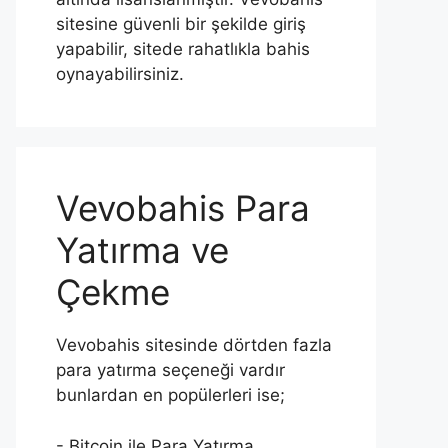
sitesine güvenli bir şekilde giriş
yapabilir, sitede rahatlıkla bahis
oynayabilirsiniz.
Vevobahis Para
Yatırma ve
Çekme
Vevobahis sitesinde dörtden fazla
para yatırma seçeneği vardır
bunlardan en popülerleri ise;
- Bitcoin ile Para Yatırma