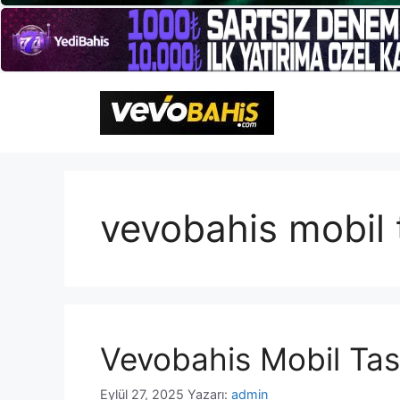
İçeriğe
atla
vevobahis mobil 
Vevobahis Mobil Tas
Eylül 27, 2025
Yazarı:
admin