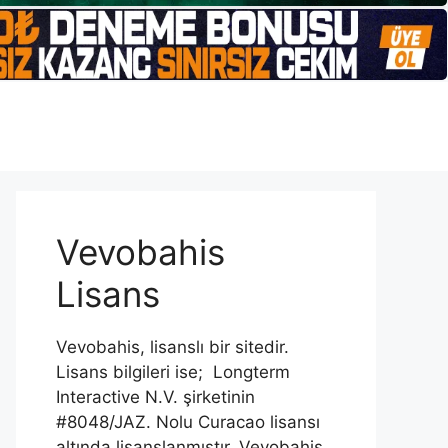
Vevobahis
Lisans
Vevobahis, lisanslı bir sitedir.
Lisans bilgileri ise; Longterm
Interactive N.V. şirketinin
#8048/JAZ. Nolu Curacao lisansı
altında lisanslanmıştır. Vevobahis