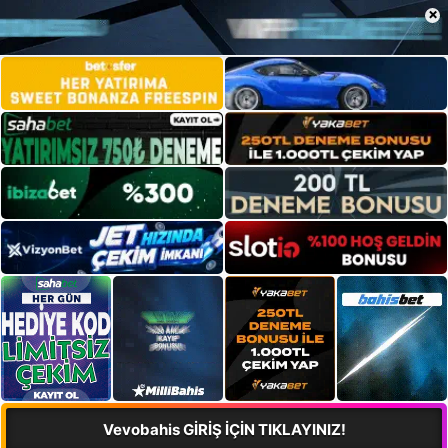
×
Vevobahis GİRİŞ İÇİN TIKLAYINIZ!