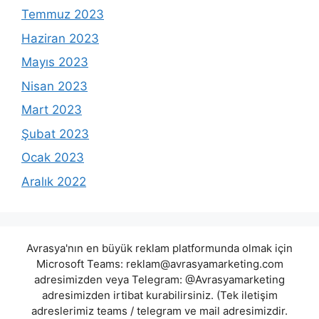
Temmuz 2023
Haziran 2023
Mayıs 2023
Nisan 2023
Mart 2023
Şubat 2023
Ocak 2023
Aralık 2022
Avrasya'nın en büyük reklam platformunda olmak için
Microsoft Teams:
reklam@avrasyamarketing.com
adresimizden veya Telegram: @Avrasyamarketing
adresimizden irtibat kurabilirsiniz. (Tek iletişim
adreslerimiz teams / telegram ve mail adresimizdir.