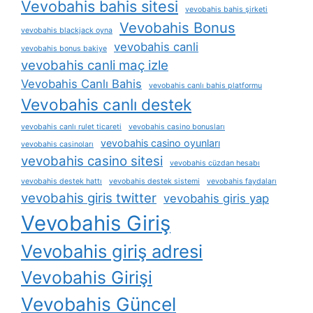
Vevobahis bahis sitesi
vevobahis bahis şirketi
Vevobahis Bonus
vevobahis blackjack oyna
vevobahis canli
vevobahis bonus bakiye
vevobahis canli maç izle
Vevobahis Canlı Bahis
vevobahis canlı bahis platformu
Vevobahis canlı destek
vevobahis canlı rulet ticareti
vevobahis casino bonusları
vevobahis casino oyunları
vevobahis casinoları
vevobahis casino sitesi
vevobahis cüzdan hesabı
vevobahis destek hattı
vevobahis destek sistemi
vevobahis faydaları
vevobahis giris twitter
vevobahis giris yap
Vevobahis Giriş
Vevobahis giriş adresi
Vevobahis Girişi
Vevobahis Güncel