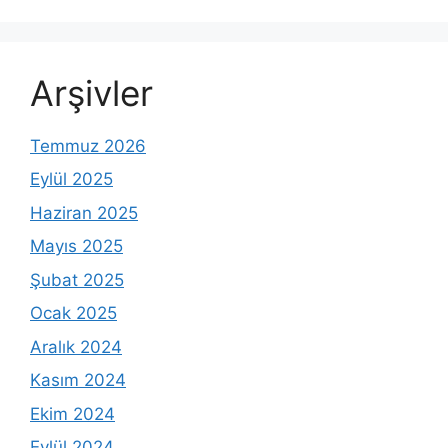
Arşivler
Temmuz 2026
Eylül 2025
Haziran 2025
Mayıs 2025
Şubat 2025
Ocak 2025
Aralık 2024
Kasım 2024
Ekim 2024
Eylül 2024