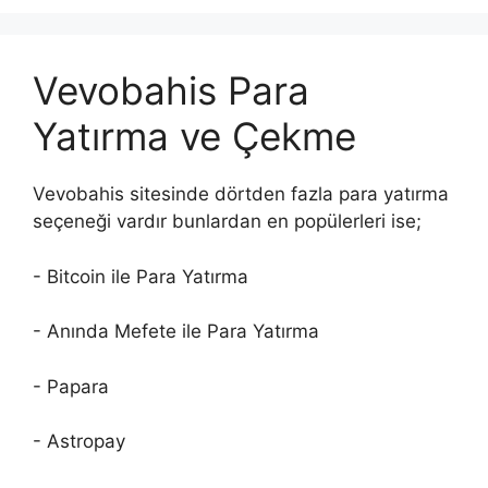
Vevobahis Para
Yatırma ve Çekme
Vevobahis sitesinde dörtden fazla para yatırma
seçeneği vardır bunlardan en popülerleri ise;
- Bitcoin ile Para Yatırma
- Anında Mefete ile Para Yatırma
- Papara
- Astropay