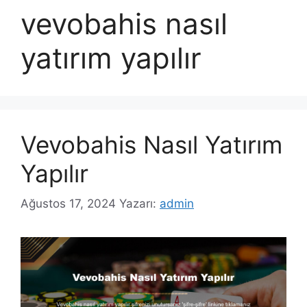
vevobahis nasıl
yatırım yapılır
Vevobahis Nasıl Yatırım
Yapılır
Ağustos 17, 2024
Yazarı:
admin