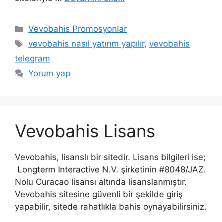
Kategoriler
Vevobahis Promosyonlar
Etiketler
vevobahis nasıl yatırım yapılır
,
vevobahis
telegram
Yorum yap
Vevobahis Lisans
Vevobahis, lisanslı bir sitedir. Lisans bilgileri ise;
Longterm Interactive N.V. şirketinin #8048/JAZ.
Nolu Curacao lisansı altında lisanslanmıştır.
Vevobahis sitesine güvenli bir şekilde giriş
yapabilir, sitede rahatlıkla bahis oynayabilirsiniz.