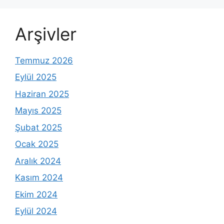
Arşivler
Temmuz 2026
Eylül 2025
Haziran 2025
Mayıs 2025
Şubat 2025
Ocak 2025
Aralık 2024
Kasım 2024
Ekim 2024
Eylül 2024