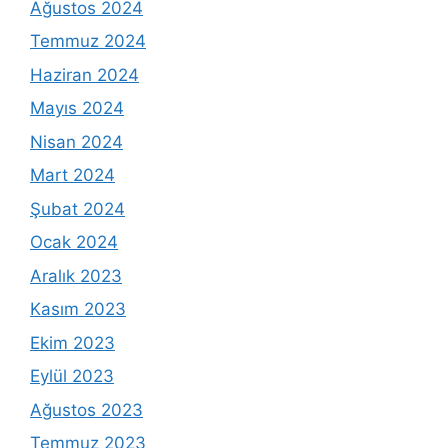
Ağustos 2024
Temmuz 2024
Haziran 2024
Mayıs 2024
Nisan 2024
Mart 2024
Şubat 2024
Ocak 2024
Aralık 2023
Kasım 2023
Ekim 2023
Eylül 2023
Ağustos 2023
Temmuz 2023