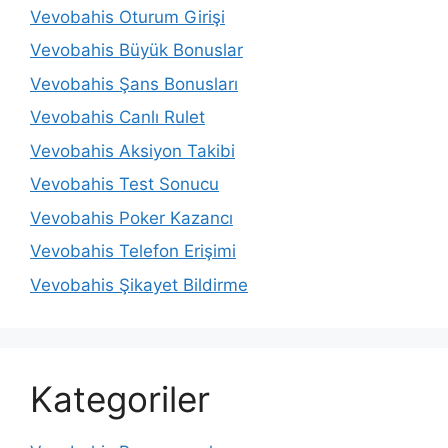
Vevobahis Oturum Girişi
Vevobahis Büyük Bonuslar
Vevobahis Şans Bonusları
Vevobahis Canlı Rulet
Vevobahis Aksiyon Takibi
Vevobahis Test Sonucu
Vevobahis Poker Kazancı
Vevobahis Telefon Erişimi
Vevobahis Şikayet Bildirme
Kategoriler