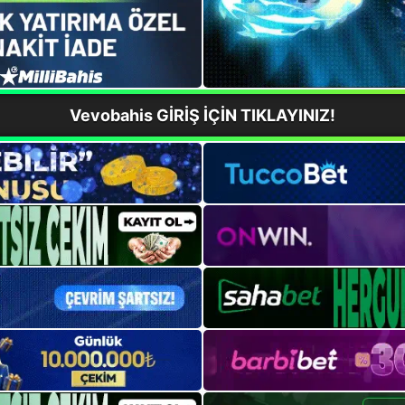
Vevobahis GİRİŞ İÇİN TIKLAYINIZ!