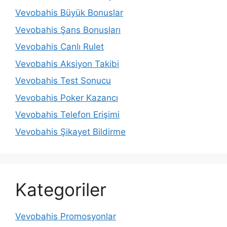
Vevobahis Büyük Bonuslar
Vevobahis Şans Bonusları
Vevobahis Canlı Rulet
Vevobahis Aksiyon Takibi
Vevobahis Test Sonucu
Vevobahis Poker Kazancı
Vevobahis Telefon Erişimi
Vevobahis Şikayet Bildirme
Kategoriler
Vevobahis Promosyonlar