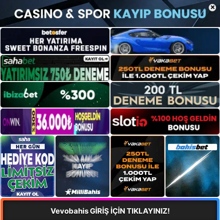
×
Vevobahis GİRİŞ İÇİN TIKLAYINIZ!