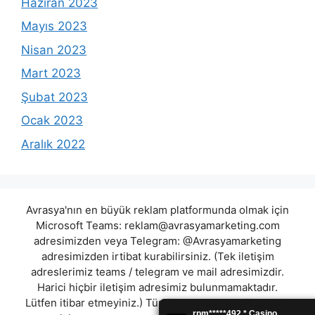
Haziran 2023
Mayıs 2023
Nisan 2023
Mart 2023
Şubat 2023
Ocak 2023
Aralık 2022
Avrasya'nın en büyük reklam platformunda olmak için
Microsoft Teams:
reklam@avrasyamarketing.com
adresimizden veya Telegram: @Avrasyamarketing
adresimizden irtibat kurabilirsiniz. (Tek iletişim
adreslerimiz teams / telegram ve mail adresimizdir.
Harici hiçbir iletişim adresimiz bulunmamaktadır.
Lütfen itibar etmeyiniz.) Türkiye yasalarına göre 7258