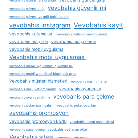
vevobahis güncel faiz oranları
vevobahis güvenlir mi
vevobahis güvenilirliği
vevobahis güvenli ve adil bahis ortamı
Vevobahis kayıt
vevobahis instagram
vevobahis kullanıcıları
vevobahis kullanıcı memnuniyeti
vevobahis maç izle
vevobahis maç izleme
vevobahis mobil uygulama
Vevobahis mobil uygulaması
vevobahis mobil uygulaması güvenilir mi
vevobahis mobil web sitesi blackjack oyna
Vevobahis müşteri hizmetleri
vevobahis nasil bir site
vevobahis oyuncular
vevobahis nasıl yatırım yapılır
vevobahis para çekme
vevobahis oyun geliştirme
vevobahis poker nasıl çalışır
vevobahis poker oyunları
vevobahis promosyon
vevobahis promosyon kodu
vevobahis sanal bahis sitesi
vevobahis sanal oyunu
vevobahis sağlanan bilgi
Vevobahis sitesi
vevobahis slot oyun