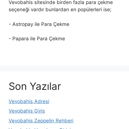
Vevobahis sitesinde birden fazla para çekme
seçeneği vardır bunlardan en popülerleri ise;
- Astropay ile Para Çekme
- Papara ile Para Çekme
Son Yazılar
Vevobahis Adresi
Vevobahis Giriş
Vevobahis Zeppelin Rehberi