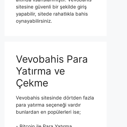
sitesine güvenli bir şekilde giriş
yapabilir, sitede rahatlıkla bahis
oynayabilirsiniz.
Vevobahis Para
Yatırma ve
Çekme
Vevobahis sitesinde dörtden fazla
para yatırma seçeneği vardır
bunlardan en popülerleri ise;
- Bitcoin ile Para Yatırma