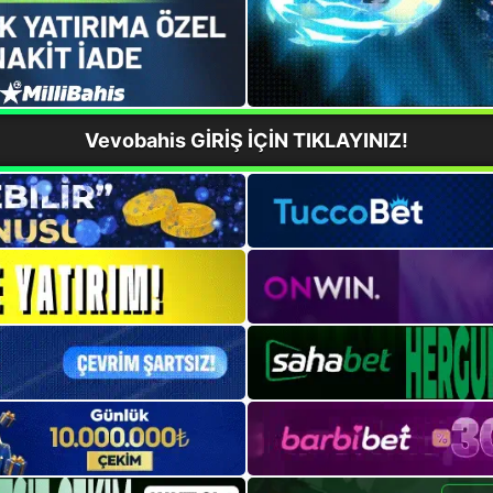
Vevobahis GİRİŞ İÇİN TIKLAYINIZ!