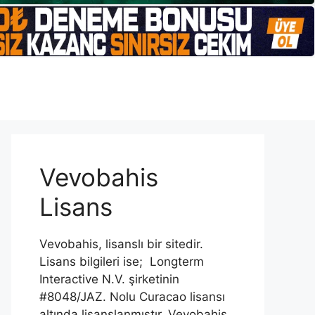
Vevobahis
Lisans
Vevobahis, lisanslı bir sitedir.
Lisans bilgileri ise; Longterm
Interactive N.V. şirketinin
#8048/JAZ. Nolu Curacao lisansı
altında lisanslanmıştır. Vevobahis