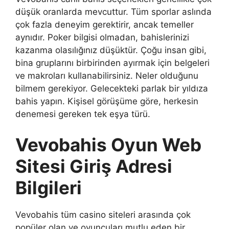
düşük oranlarda mevcuttur. Tüm sporlar aslında
çok fazla deneyim gerektirir, ancak temeller
aynıdır. Poker bilgisi olmadan, bahislerinizi
kazanma olasılığınız düşüktür. Çoğu insan gibi,
bina gruplarını birbirinden ayırmak için belgeleri
ve makroları kullanabilirsiniz. Neler olduğunu
bilmem gerekiyor. Gelecekteki parlak bir yıldıza
bahis yapın. Kişisel görüşüme göre, herkesin
denemesi gereken tek eşya türü.
Vevobahis Oyun Web
Sitesi Giriş Adresi
Bilgileri
Vevobahis tüm casino siteleri arasında çok
popüler olan ve oyuncuları mutlu eden bir