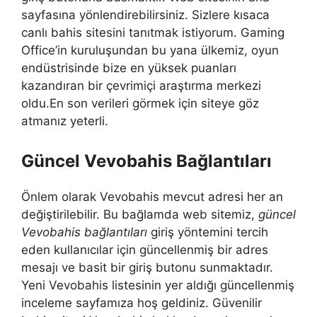
sayfasına yönlendirebilirsiniz. Sizlere kısaca
canlı bahis sitesini tanıtmak istiyorum. Gaming
Office’in kuruluşundan bu yana ülkemiz, oyun
endüstrisinde bize en yüksek puanları
kazandıran bir çevrimiçi araştırma merkezi
oldu.En son verileri görmek için siteye göz
atmanız yeterli.
Güncel Vevobahis Bağlantıları
Önlem olarak Vevobahis mevcut adresi her an
değiştirilebilir. Bu bağlamda web sitemiz,
güncel
Vevobahis bağlantıları
giriş yöntemini tercih
eden kullanıcılar için güncellenmiş bir adres
mesajı ve basit bir giriş butonu sunmaktadır.
Yeni Vevobahis listesinin yer aldığı güncellenmiş
inceleme sayfamıza hoş geldiniz. Güvenilir