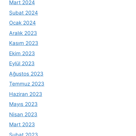
Mart 2024
Şubat 2024
Ocak 2024
Aralık 2023
Kasım 2023
Ekim 2023
Eylül 2023
Ağustos 2023
Temmuz 2023
Haziran 2023
Mayıs 2023
Nisan 2023
Mart 2023
Şubat 2023