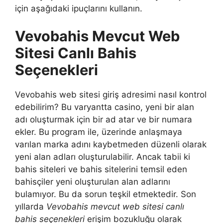
için aşağıdaki ipuçlarını kullanın.
Vevobahis Mevcut Web
Sitesi Canlı Bahis
Seçenekleri
Vevobahis web sitesi giriş adresimi nasıl kontrol
edebilirim? Bu varyantta casino, yeni bir alan
adı oluşturmak için bir ad atar ve bir numara
ekler. Bu program ile, üzerinde anlaşmaya
varılan marka adını kaybetmeden düzenli olarak
yeni alan adları oluşturulabilir. Ancak tabii ki
bahis siteleri ve bahis sitelerini temsil eden
bahisçiler yeni oluşturulan alan adlarını
bulamıyor. Bu da sorun teşkil etmektedir. Son
yıllarda
Vevobahis mevcut web sitesi canlı
bahis seçenekleri
erişim bozukluğu olarak