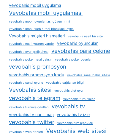
vevobahis mobil uygulama
Vevobahis mobil uygulaması
vevobahis mobil uygulaması güvenilir mi
vevobahis mobil web sitesi blackjack oyna
Vevobahis müşteri hizmetleri
vevobahis nasil bir site
vevobahis oyuncular
vevobahis nasıl yatırım yapılır
vevobahis para çekme
vevobahis oyun geliştirme
vevobahis poker nasıl çalışır
vevobahis poker oyunları
vevobahis promosyon
vevobahis promosyon kodu
vevobahis sanal bahis sitesi
vevobahis sanal oyunu
vevobahis sağlanan bilgi
Vevobahis sitesi
vevobahis slot oyun
vevobahis telegram
vevobahis turnuvalar
vevobahis tv
vevobahis turnuva ödülleri
vevobahis tv canli maç
vevobahis tv izle
vevobahis twitter
vevobahis tüm i̇çerikleri
Vevobahis web sitesi
vevobahis web siteleri