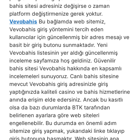
bahis sitesi adresiniz değişirse o zaman
platform değiştirmenize gerek yoktur.
Vevobahis
Bu bağlamda web sitemiz,
Vevobahis giriş yöntemini tercih eden
kullanıcılar için güncellenmiş bir adres mesajı ve
basit bir giriş butonu sunmaktadır. Yeni
Vevobahis listesinin yer aldığı güncellenmiş
inceleme sayfamıza hoş geldiniz. Güvenilir
bahis sitesi Vevobahis hakkında en kapsamlı
incelemeleri sunuyoruz. Canlı bahis sitesine
mevcut Vevobahis giriş adresinizle giriş
yaptığınızda kaliteli casino ve bahis hizmetlerine
anında erişim elde edersiniz. Ancak bu kasıtlı
olsa da bazı durumlarda BTK tarafından
belirlenen ayarlara göre web siteleri
engellenebilir. Bu durumda en önemli adım
sitemize giriş yapmak, yukarıdaki linke tıklayıp
giriş butonuna basmaktır. Web sitesinin ana