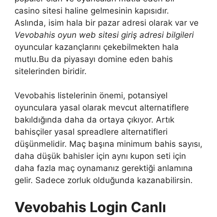
casino sitesi haline gelmesinin kapısıdır.
Aslında, isim hala bir pazar adresi olarak var ve
Vevobahis oyun web sitesi giriş adresi bilgileri
oyuncular kazançlarını çekebilmekten hala
mutlu.Bu da piyasayı domine eden bahis
sitelerinden biridir.
Vevobahis listelerinin önemi, potansiyel
oyunculara yasal olarak mevcut alternatiflere
bakıldığında daha da ortaya çıkıyor. Artık
bahisçiler yasal spreadlere alternatifleri
düşünmelidir. Maç başına minimum bahis sayısı,
daha düşük bahisler için aynı kupon seti için
daha fazla maç oynamanız gerektiği anlamına
gelir. Sadece zorluk olduğunda kazanabilirsin.
Vevobahis Login Canlı