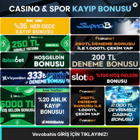
×
Vevobahis GİRİŞ İÇİN TIKLAYINIZ!