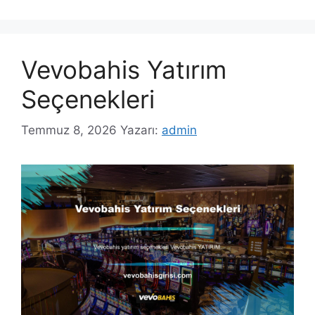
Vevobahis Yatırım
Seçenekleri
Temmuz 8, 2026
Yazarı:
admin