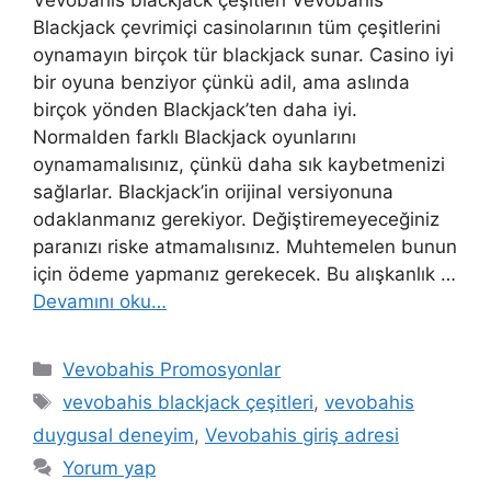
Blackjack çevrimiçi casinolarının tüm çeşitlerini
oynamayın birçok tür blackjack sunar. Casino iyi
bir oyuna benziyor çünkü adil, ama aslında
birçok yönden Blackjack’ten daha iyi.
Normalden farklı Blackjack oyunlarını
oynamamalısınız, çünkü daha sık kaybetmenizi
sağlarlar. Blackjack’in orijinal versiyonuna
odaklanmanız gerekiyor. Değiştiremeyeceğiniz
paranızı riske atmamalısınız. Muhtemelen bunun
için ödeme yapmanız gerekecek. Bu alışkanlık …
Devamını oku…
Kategoriler
Vevobahis Promosyonlar
Etiketler
vevobahis blackjack çeşitleri
,
vevobahis
duygusal deneyim
,
Vevobahis giriş adresi
Yorum yap