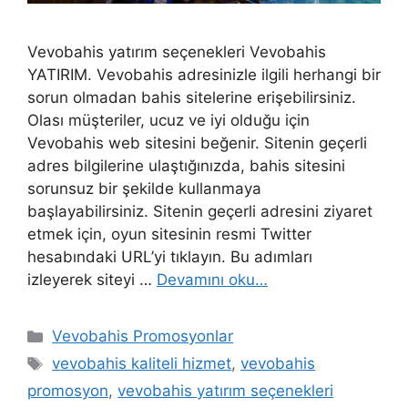
Vevobahis yatırım seçenekleri Vevobahis
YATIRIM. Vevobahis adresinizle ilgili herhangi bir
sorun olmadan bahis sitelerine erişebilirsiniz.
Olası müşteriler, ucuz ve iyi olduğu için
Vevobahis web sitesini beğenir. Sitenin geçerli
adres bilgilerine ulaştığınızda, bahis sitesini
sorunsuz bir şekilde kullanmaya
başlayabilirsiniz. Sitenin geçerli adresini ziyaret
etmek için, oyun sitesinin resmi Twitter
hesabındaki URL’yi tıklayın. Bu adımları
izleyerek siteyi …
Devamını oku…
Kategoriler
Vevobahis Promosyonlar
Etiketler
vevobahis kaliteli hizmet
,
vevobahis
promosyon
,
vevobahis yatırım seçenekleri