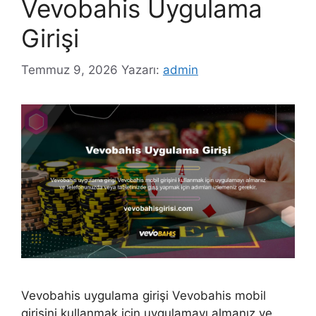
Vevobahis Uygulama
Girişi
Temmuz 9, 2026
Yazarı:
admin
Vevobahis uygulama girişi Vevobahis mobil
girişini kullanmak için uygulamayı almanız ve