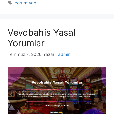
Yorum yap
Vevobahis Yasal
Yorumlar
Temmuz 7, 2026
Yazarı:
admin