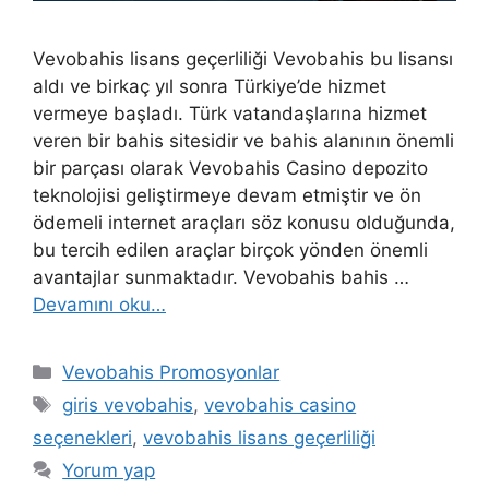
Vevobahis lisans geçerliliği Vevobahis bu lisansı
aldı ve birkaç yıl sonra Türkiye’de hizmet
vermeye başladı. Türk vatandaşlarına hizmet
veren bir bahis sitesidir ve bahis alanının önemli
bir parçası olarak Vevobahis Casino depozito
teknolojisi geliştirmeye devam etmiştir ve ön
ödemeli internet araçları söz konusu olduğunda,
bu tercih edilen araçlar birçok yönden önemli
avantajlar sunmaktadır. Vevobahis bahis …
Devamını oku…
Kategoriler
Vevobahis Promosyonlar
Etiketler
giris vevobahis
,
vevobahis casino
seçenekleri
,
vevobahis lisans geçerliliği
Yorum yap