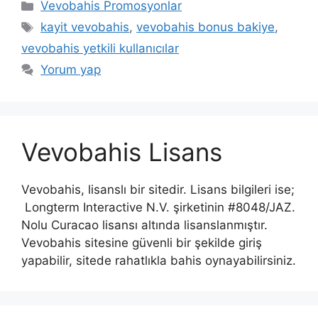
Kategoriler
Vevobahis Promosyonlar
Etiketler
kayit vevobahis
,
vevobahis bonus bakiye
,
vevobahis yetkili kullanıcılar
Yorum yap
Vevobahis Lisans
Vevobahis, lisanslı bir sitedir. Lisans bilgileri ise;
Longterm Interactive N.V. şirketinin #8048/JAZ.
Nolu Curacao lisansı altında lisanslanmıştır.
Vevobahis sitesine güvenli bir şekilde giriş
yapabilir, sitede rahatlıkla bahis oynayabilirsiniz.