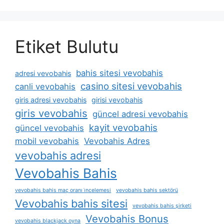
Etiket Bulutu
bahis sitesi vevobahis
adresi vevobahis
casino sitesi vevobahis
canli vevobahis
giris adresi vevobahis
girisi vevobahis
giris vevobahis
güncel adresi vevobahis
kayit vevobahis
güncel vevobahis
mobil vevobahis
Vevobahis Adres
vevobahis adresi
Vevobahis Bahis
vevobahis bahis maç oranı i̇ncelemesi
vevobahis bahis sektörü
Vevobahis bahis sitesi
vevobahis bahis şirketi
Vevobahis Bonus
vevobahis blackjack oyna