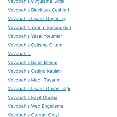
Vevobahis Uygulama Girişi
Vevobahis Blackjack Çeşitleri
Vevobahis Lisans Geçerliliği
Vevobahis Yatırım Seçenekleri
Vevobahis Yasal Yorumlar
Vevobahis Çalışma Ortamı
Vevobahis
Vevobahis Bahis İzleme
Vevobahis Casino Katılım
Vevobahis Mobil Tasarımı
Vevobahis Lisans Güvenilirliği
Vevobahis Kayıt Öncesi
Vevobahis Web Engelleme
Vevobahis Oturum Girişi