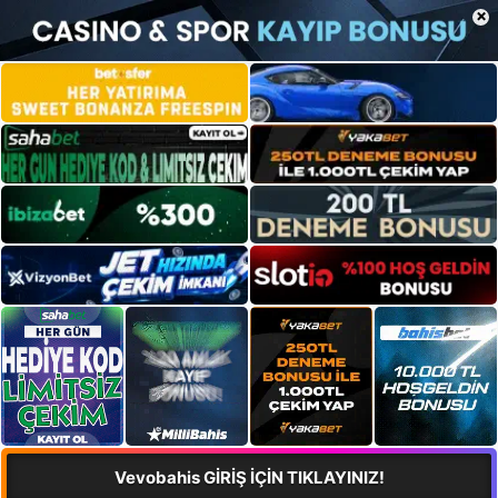
×
Vevobahis GİRİŞ İÇİN TIKLAYINIZ!