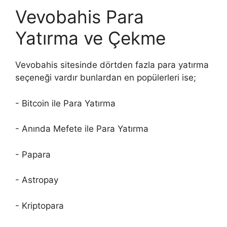
Vevobahis Para
Yatırma ve Çekme
Vevobahis sitesinde dörtden fazla para yatırma
seçeneği vardır bunlardan en popülerleri ise;
- Bitcoin ile Para Yatırma
- Anında Mefete ile Para Yatırma
- Papara
- Astropay
- Kriptopara