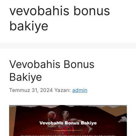
vevobahis bonus
bakiye
Vevobahis Bonus
Bakiye
Temmuz 31, 2024
Yazarı:
admin