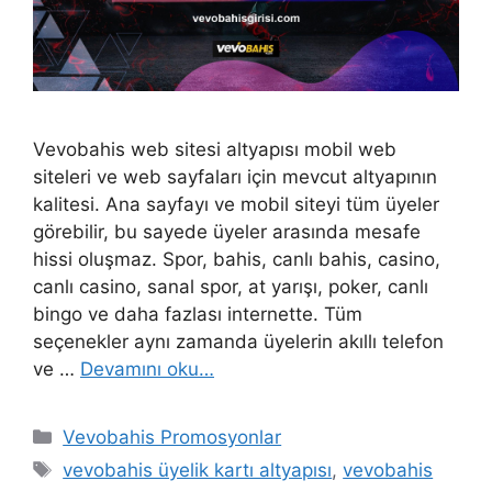
Vevobahis web sitesi altyapısı mobil web
siteleri ve web sayfaları için mevcut altyapının
kalitesi. Ana sayfayı ve mobil siteyi tüm üyeler
görebilir, bu sayede üyeler arasında mesafe
hissi oluşmaz. Spor, bahis, canlı bahis, casino,
canlı casino, sanal spor, at yarışı, poker, canlı
bingo ve daha fazlası internette. Tüm
seçenekler aynı zamanda üyelerin akıllı telefon
ve …
Devamını oku…
Kategoriler
Vevobahis Promosyonlar
Etiketler
vevobahis üyelik kartı altyapısı
,
vevobahis