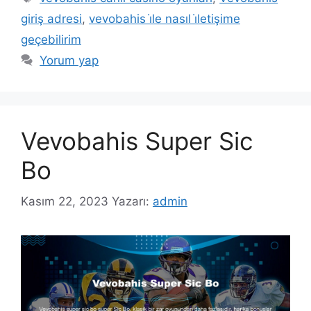
giriş adresi
,
vevobahis i̇le nasıl i̇letişime
geçebilirim
Yorum yap
Vevobahis Super Sic
Bo
Kasım 22, 2023
Yazarı:
admin