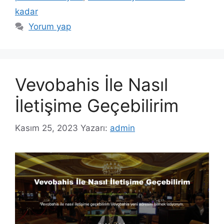
kadar
Yorum yap
Vevobahis İle Nasıl
İletişime Geçebilirim
Kasım 25, 2023
Yazarı:
admin