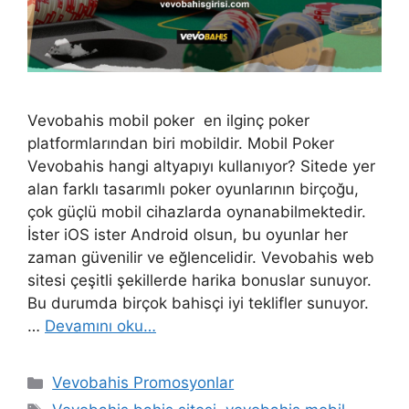
Vevobahis mobil poker en ilginç poker
platformlarından biri mobildir. Mobil Poker
Vevobahis hangi altyapıyı kullanıyor? Sitede yer
alan farklı tasarımlı poker oyunlarının birçoğu,
çok güçlü mobil cihazlarda oynanabilmektedir.
İster iOS ister Android olsun, bu oyunlar her
zaman güvenilir ve eğlencelidir. Vevobahis web
sitesi çeşitli şekillerde harika bonuslar sunuyor.
Bu durumda birçok bahisçi iyi teklifler sunuyor.
…
Devamını oku…
Kategoriler
Vevobahis Promosyonlar
Etiketler