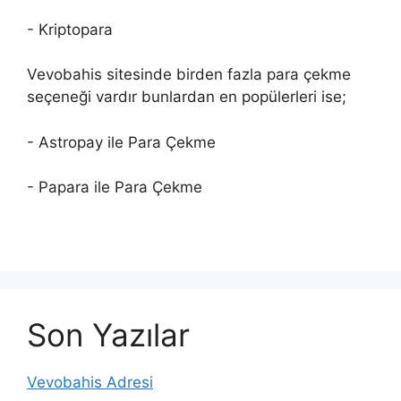
- Kriptopara
Vevobahis sitesinde birden fazla para çekme
seçeneği vardır bunlardan en popülerleri ise;
- Astropay ile Para Çekme
- Papara ile Para Çekme
Son Yazılar
Vevobahis Adresi