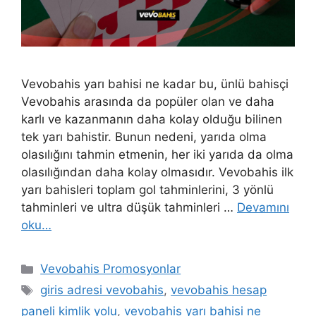
Vevobahis yarı bahisi ne kadar bu, ünlü bahisçi
Vevobahis arasında da popüler olan ve daha
karlı ve kazanmanın daha kolay olduğu bilinen
tek yarı bahistir. Bunun nedeni, yarıda olma
olasılığını tahmin etmenin, her iki yarıda da olma
olasılığından daha kolay olmasıdır. Vevobahis ilk
yarı bahisleri toplam gol tahminlerini, 3 yönlü
tahminleri ve ultra düşük tahminleri …
Devamını
oku…
Kategoriler
Vevobahis Promosyonlar
Etiketler
giris adresi vevobahis
,
vevobahis hesap
paneli kimlik yolu
,
vevobahis yarı bahisi ne