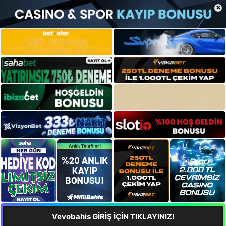
×
Vevobahis GİRİŞ İÇİN TIKLAYINIZ!