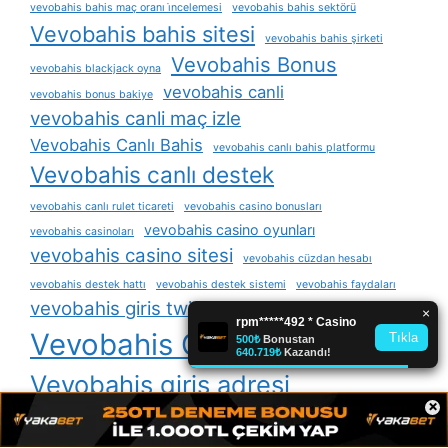
vevobahis bahis maç oranı i̇ncelemesi
vevobahis bahis sektörü
Vevobahis bahis sitesi
vevobahis bahis şirketi
Vevobahis Bonus
vevobahis blackjack oyna
vevobahis canli
vevobahis bonus bakiye
vevobahis canli maç izle
Vevobahis Canlı Bahis
vevobahis canlı bahis platformu
Vevobahis canlı destek
vevobahis canlı rulet ticareti
vevobahis casino bonusları
vevobahis casino oyunları
vevobahis casinoları
vevobahis casino sitesi
vevobahis cüzdan hesabı
vevobahis destek hattı
vevobahis destek sistemi
vevobahis faydaları
vevobahis giris twitter
vevobahis giris yap
Vevobahis Giriş
Vevobahis giriş adresi
×
Vevobahis Girişi