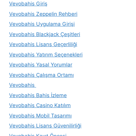
Vevobahis Giriş
Vevobahis Zeppelin Rehberi
Vevobahis Uygulama Girişi
Vevobahis Blackjack Çeşitleri
Vevobahis Lisans Geçerliliği
Vevobahis Yatırım Seçenekleri
Vevobahis Yasal Yorumlar
Vevobahis Çalışma Ortamı
Vevobahis
Vevobahis Bahis İzleme
Vevobahis Casino Katılım
Vevobahis Mobil Tasarımı
Vevobahis Lisans Güvenilirliği
Vevobahis Kayıt Öncesi