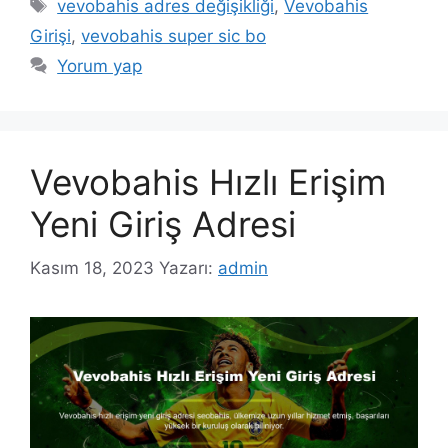
Etiketler
vevobahis adres değişikliği
,
Vevobahis
Girişi
,
vevobahis super sic bo
Yorum yap
Vevobahis Hızlı Erişim
Yeni Giriş Adresi
Kasım 18, 2023
Yazarı:
admin