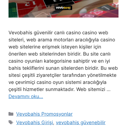
Vevobahis güvenilir canlı casino casino web
siteleri, web arama motorları aracılığıyla casino
web sitelerine erişmek isteyen kişiler için
önerilen web sitelerinden biridir. Bu site canlı
casino oyunları kategorisine sahiptir ve en iyi
bahis tekliflerini sunan sitelerden biridir. Bu web
sitesi çeşitli ziyaretçiler tarafından yönetilmekte
ve çevrimiçi casino oyun sistemi aracılığıyla
çeşitli hizmetler sunmaktadır. Web sitemizi …
Devamını oku…
Kategoriler
Vevobahis Promosyonlar
Etiketler
Vevobahis Girişi
,
vevobahis güvenebilir