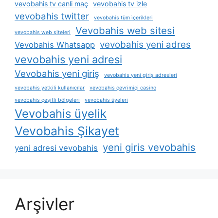
vevobahis tv canli maç
vevobahis tv izle
vevobahis twitter
vevobahis tüm i̇çerikleri
Vevobahis web sitesi
vevobahis web siteleri
vevobahis yeni adres
Vevobahis Whatsapp
vevobahis yeni adresi
Vevobahis yeni giriş
vevobahis yeni giriş adresleri
vevobahis yetkili kullanıcılar
vevobahis çevrimiçi casino
vevobahis çeşitli bölgeleri
vevobahis üyeleri
Vevobahis üyelik
Vevobahis Şikayet
yeni giris vevobahis
yeni adresi vevobahis
Arşivler