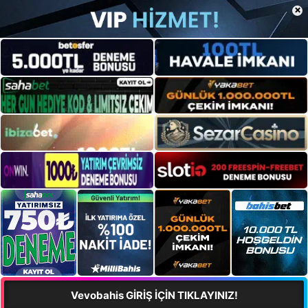
×
Vevobahis GİRİŞ İÇİN TIKLAYINIZ!