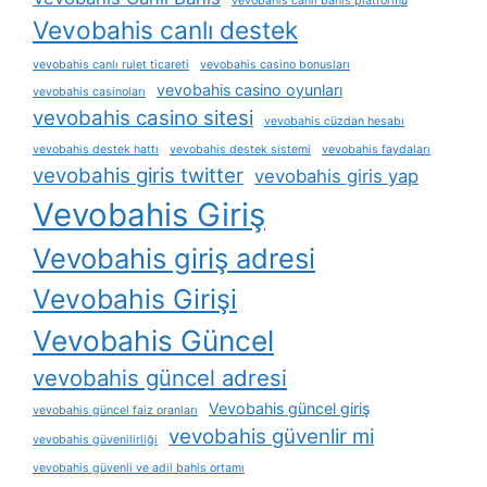
vevobahis canlı bahis platformu
Vevobahis canlı destek
vevobahis canlı rulet ticareti
vevobahis casino bonusları
vevobahis casino oyunları
vevobahis casinoları
vevobahis casino sitesi
vevobahis cüzdan hesabı
vevobahis destek hattı
vevobahis destek sistemi
vevobahis faydaları
vevobahis giris twitter
vevobahis giris yap
Vevobahis Giriş
Vevobahis giriş adresi
Vevobahis Girişi
Vevobahis Güncel
vevobahis güncel adresi
Vevobahis güncel giriş
vevobahis güncel faiz oranları
vevobahis güvenlir mi
vevobahis güvenilirliği
vevobahis güvenli ve adil bahis ortamı