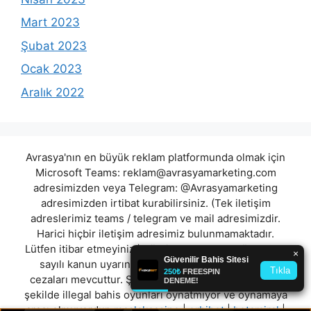
Mart 2023
Şubat 2023
Ocak 2023
Aralık 2022
Avrasya'nın en büyük reklam platformunda olmak için
Microsoft Teams:
reklam@avrasyamarketing.com
adresimizden veya Telegram: @Avrasyamarketing
adresimizden irtibat kurabilirsiniz. (Tek iletişim
adreslerimiz teams / telegram ve mail adresimizdir.
Harici hiçbir iletişim adresimiz bulunmamaktadır.
Lütfen itibar etmeyiniz.) Türkiye yasalarına göre 7258
sayılı kanun uyarınca yasa dışı bahis oynamanın
cezaları mevcuttur. Şu an bulunduğunuz site hiç bir
şekilde illegal bahis oyunları oynatmıyor ve oynamaya
aracı olmuyordur.
maslakcasino
|
orbibet
|
betamiral
|