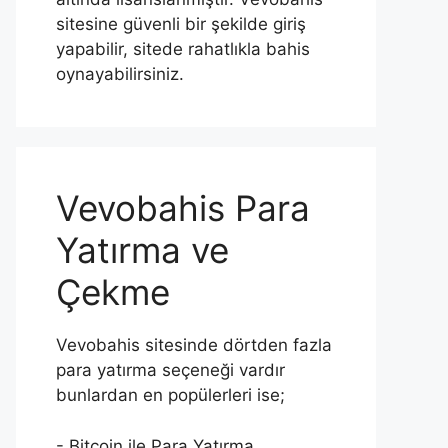
sitesine güvenli bir şekilde giriş
yapabilir, sitede rahatlıkla bahis
oynayabilirsiniz.
Vevobahis Para
Yatırma ve
Çekme
Vevobahis sitesinde dörtden fazla
para yatırma seçeneği vardır
bunlardan en popülerleri ise;
- Bitcoin ile Para Yatırma