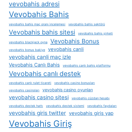
vevobahis adresi
Vevobahis Bahis
vevobahis bahis maç oranı i̇ncelemesi
vevobahis bahis sektörü
Vevobahis bahis sitesi
vevobahis bahis şirketi
Vevobahis Bonus
vevobahis blackjack oyna
vevobahis canli
vevobahis bonus bakiye
vevobahis canli maç izle
Vevobahis Canlı Bahis
vevobahis canlı bahis platformu
Vevobahis canlı destek
vevobahis canlı rulet ticareti
vevobahis casino bonusları
vevobahis casino oyunları
vevobahis casinoları
vevobahis casino sitesi
vevobahis cüzdan hesabı
vevobahis destek hattı
vevobahis destek sistemi
vevobahis faydaları
vevobahis giris twitter
vevobahis giris yap
Vevobahis Giriş