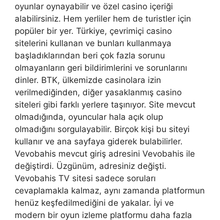
oyunlar oynayabilir ve özel casino içeriği
alabilirsiniz. Hem yerliler hem de turistler için
popüler bir yer. Türkiye, çevrimiçi casino
sitelerini kullanan ve bunları kullanmaya
başladıklarından beri çok fazla sorunu
olmayanların geri bildirimlerini ve sorunlarını
dinler. BTK, ülkemizde casinolara izin
verilmediğinden, diğer yasaklanmış casino
siteleri gibi farklı yerlere taşınıyor. Site mevcut
olmadığında, oyuncular hala açık olup
olmadığını sorgulayabilir. Birçok kişi bu siteyi
kullanır ve ana sayfaya giderek bulabilirler.
Vevobahis mevcut giriş adresini Vevobahis ile
değiştirdi. Üzgünüm, adresiniz değişti.
Vevobahis TV sitesi sadece soruları
cevaplamakla kalmaz, aynı zamanda platformun
henüz keşfedilmediğini de yakalar. İyi ve
modern bir oyun izleme platformu daha fazla