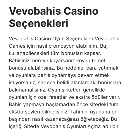
Vevobahis Casino
Seçenekleri
Vevobahis Casino Oyun Seçenekleri.Vevobahis
Games için nasıl promosyon alabilirim. Bu,
kullanabilecekleri tüm bonusları kapsar.
Bahisinizi nereye koyarsanız koyun temel
bonusu alabilirsiniz. Bu nedenle, para yatırmak
ve oyunlara bahis oynamaya devam etmek
istiyorsanız, sadece belirli alanlardaki bonuslara
bakmamalısınız. Oyun şirketleri genellikle
oyunları için özel fırsatlar ve ekstra ödüller verir.
Bahis yapmaya başlamadan önce sitedeki tüm
ekstra şeyleri bilmelisiniz. Tahmini oyununu en
başından nasıl kazanacağınızı öğreteceğiz. Bu
içeriği Sitede Vevobahis Oyunları Açma adlı bir