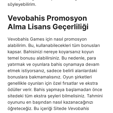
söyleyebilirim.
Vevobahis Promosyon
Alma Lisans Geçerliliği
Vevobahis Games için nasıl promosyon
alabilirim. Bu, kullanabilecekleri tüm bonusları
kapsar. Bahisinizi nereye koyarsanız koyun
temel bonusu alabilirsiniz. Bu nedenle, para
yatırmak ve oyunlara bahis oynamaya devam
etmek istiyorsanız, sadece belirli alanlardaki
bonuslara bakmamalısınız. Oyun şirketleri
genellikle oyunları için özel fırsatlar ve ekstra
ödüller verir. Bahis yapmaya başlamadan önce
sitedeki tüm ekstra şeyleri bilmelisiniz. Tahmini
oyununu en başından nasıl kazanacağınızı
öğreteceğiz. Bu içeriği Sitede
Vevobahis