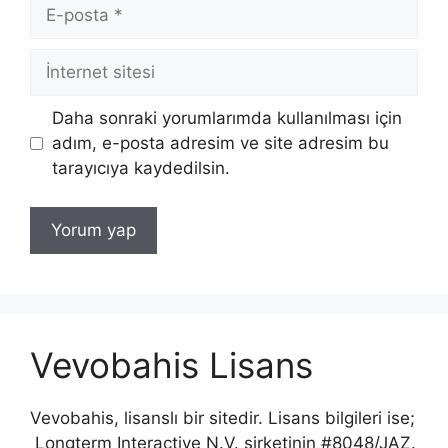
E-
posta
İnternet
sitesi
Daha sonraki yorumlarımda kullanılması için
adım, e-posta adresim ve site adresim bu
tarayıcıya kaydedilsin.
Vevobahis Lisans
Vevobahis, lisanslı bir sitedir. Lisans bilgileri ise;
Longterm Interactive N.V. şirketinin #8048/JAZ.