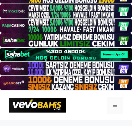
İçeriğe
atla
Menü