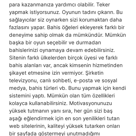
para kazanmanıza yardımcı olabilir. Teker
yapmak istiyorsunuz. Oyunun tadını çıkarın. Bu
sağlayıcılar siz oynarken sizi korumaktan daha
fazlasını yapar. Bahis öğeleri ekleyerek farklı bir
deneyime sahip olmak da mümkündür. Mümkün
başka bir oyun seçebilir ve durmadan
bahislerinizi oynamaya devam edebilirsiniz.
Sitenin farklı ülkelerden birçok üyesi ve farklı
bahis alanları var, ancak kimsenin hizmetinden
şikayet etmesine izin vermiyor. Şirketin
televizyonu, canlı sohbeti, e-posta ve sosyal
medya, bahis türleri vb. Bunu yapmak için kendi
sistemini yaptı. Mümkün olan tüm özellikleri
kolayca kullanabilirsiniz. Motivasyonunuzu
yüksek tutmanın yanı sıra, her gün sizi baş
aşağı eğlendirmek için en son yenilikleri tutan
web sitelerinin, kaliteyi yüksek tutarken onları
bir sayfada göstermeyi unutmadığımı