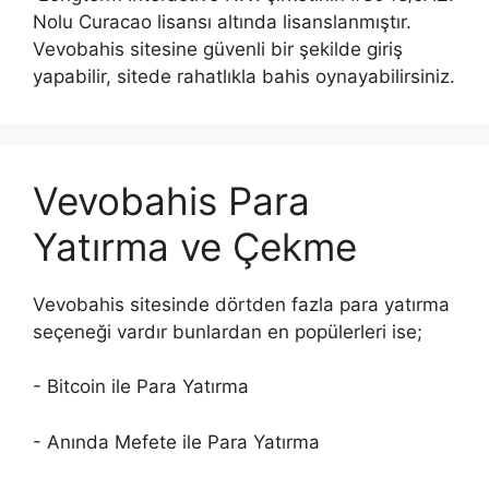
Nolu Curacao lisansı altında lisanslanmıştır.
Vevobahis sitesine güvenli bir şekilde giriş
yapabilir, sitede rahatlıkla bahis oynayabilirsiniz.
Vevobahis Para
Yatırma ve Çekme
Vevobahis sitesinde dörtden fazla para yatırma
seçeneği vardır bunlardan en popülerleri ise;
- Bitcoin ile Para Yatırma
- Anında Mefete ile Para Yatırma