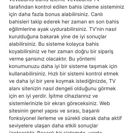
tarafından kontrol edilen bahis izleme sisteminiz
için daha fazla bonus alabilirsiniz. Canlı
bahisleri takip ederek her zaman en son bahis
eğilimlerine ayak uydurabilirsiniz. TV’nin nasıl
kurulduğuna bakarak yine de iyi sonuçlar
alabilirsiniz. Bu sisteme kolayca bahis
koyabilirsiniz ve her zaman doğru bir sipariş
verme şansınız olacaktır. Bu yöntemi
konumunuzu daha iyi bir sisteme taşımak için
kullanabilirsiniz. Hızlı bir sistemi kontrol etmek
ve daha iyi bir yere koymak istediğinizde, TV
alanı sitenizin nasıl dengeli olduğunu görmek
için en iyi yerdir. İşitme cihazlarınız ve
sistemlerinizle bir ekran göreceksiniz. Web
sitesinin genel yapısı ve sırası, başarılı
fonksiyonel ilerleme ve sürekli olarak daha aktif
seviyelere ulaşan daha etkili sonuçlar