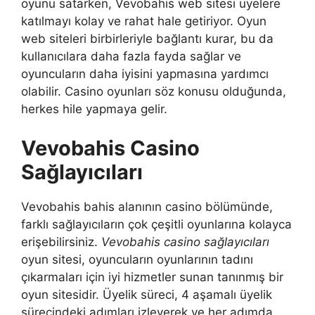
oyunu satarken, Vevobahis web sitesi üyelere
katılmayı kolay ve rahat hale getiriyor. Oyun
web siteleri birbirleriyle bağlantı kurar, bu da
kullanıcılara daha fazla fayda sağlar ve
oyuncuların daha iyisini yapmasına yardımcı
olabilir. Casino oyunları söz konusu olduğunda,
herkes hile yapmaya gelir.
Vevobahis Casino
Sağlayıcıları
Vevobahis bahis alanının casino bölümünde,
farklı sağlayıcıların çok çeşitli oyunlarına kolayca
erişebilirsiniz.
Vevobahis casino sağlayıcıları
oyun sitesi, oyuncuların oyunlarının tadını
çıkarmaları için iyi hizmetler sunan tanınmış bir
oyun sitesidir. Üyelik süreci, 4 aşamalı üyelik
sürecindeki adımları izleyerek ve her adımda