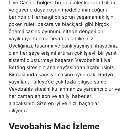
Live Casino bölgesi bu bölümler kadar etkilidir
ve güvene dayalı oyun modellerinin çoğunu
barındırır. Herhangi bir sorun yaşamamak için,
poker, rulet, bakara ve blackjack gibi birçok
önemli casino oyununu sitede dengeli bir
yayılmaya sunma fırsatı bulabilirsiniz.
Üyeliğinizi, tasarımı ve canlı yayınıyla ihtiyacınız
olan her şeye erişimi artıran çok işlevli bir yanıt
sistemi oluşturmayı başaran Vevobahis Live
Betting sitesinin ana sayfasından açabilirsiniz.
Bir casinoda şans ve casino oynamak. Radyo
yayınları, Türkiye’de çok fazla bilgiye sahip
Vevobahis sitesini kullanmanıza yardımcı olur ve
her zaman en son ve en iyi haberleri
alacaksınız. Size en iyi ve hızlı başarılar
diliyoruz.
Vevobahis Maç İzleme