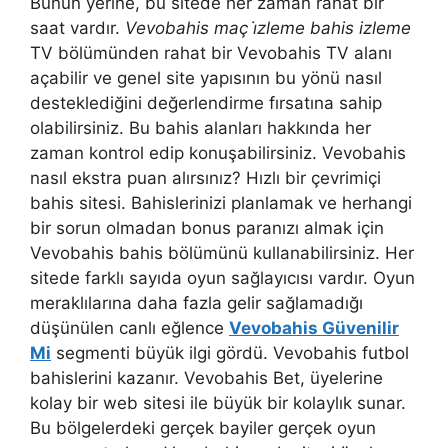
Bunun yerine, bu sitede her zaman rahat bir
saat vardır.
Vevobahis maç i̇zleme bahis izleme
TV bölümünden rahat bir Vevobahis TV alanı
açabilir ve genel site yapısının bu yönü nasıl
desteklediğini değerlendirme fırsatına sahip
olabilirsiniz. Bu bahis alanları hakkında her
zaman kontrol edip konuşabilirsiniz. Vevobahis
nasıl ekstra puan alırsınız? Hızlı bir çevrimiçi
bahis sitesi. Bahislerinizi planlamak ve herhangi
bir sorun olmadan bonus paranızı almak için
Vevobahis bahis bölümünü kullanabilirsiniz. Her
sitede farklı sayıda oyun sağlayıcısı vardır. Oyun
meraklılarına daha fazla gelir sağlamadığı
düşünülen canlı eğlence
Vevobahis Güvenilir
Mi
segmenti büyük ilgi gördü. Vevobahis futbol
bahislerini kazanır. Vevobahis Bet, üyelerine
kolay bir web sitesi ile büyük bir kolaylık sunar.
Bu bölgelerdeki gerçek bayiler gerçek oyun