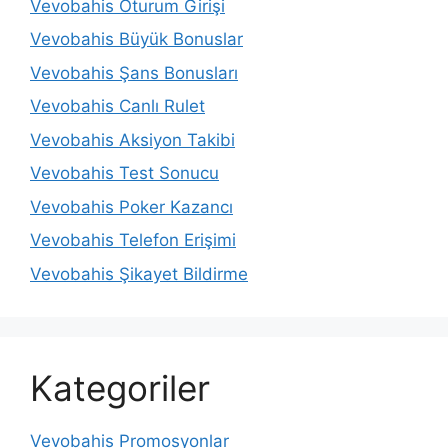
Vevobahis Oturum Girişi
Vevobahis Büyük Bonuslar
Vevobahis Şans Bonusları
Vevobahis Canlı Rulet
Vevobahis Aksiyon Takibi
Vevobahis Test Sonucu
Vevobahis Poker Kazancı
Vevobahis Telefon Erişimi
Vevobahis Şikayet Bildirme
Kategoriler
Vevobahis Promosyonlar