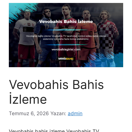
Vevobahis Bahis
İzleme
Temmuz 6, 2026
Yazarı:
admin
Vevobahis bahis izleme Vevobahis TV