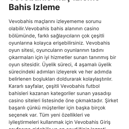
Bahis Izleme
Vevobahis maçlarını izleyememe sorunu
olabilir.Vevobahis bahis alanının casino
bölümünde, farklı sağlayıcıların çok çeşitli
oyunlarına kolayca erişebilirsiniz. Vevobahis
oyun sitesi, oyuncuların oyunlarının tadını
çıkarmaları için iyi hizmetler sunan tanınmış bir
oyun sitesidir. Üyelik süreci, 4 aşamalı üyelik
sürecindeki adımları izleyerek ve her adımda
belirlenen boşlukları doldurarak kolaylaştırılır.
Kararlı sayfalar, çeşitli Vevobahis futbol
bahisleri kazanan kategoriler sunan yasadışı
casino siteleri listesinde öne çıkmaktadır. Şirket
başarılı çünkü müşteriler için başka birçok
seçenek var. Tüm yeni özellikleri ve
iyileştirmeleri kullanmak için Vevobahis Giriş