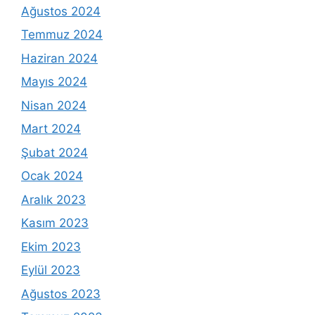
Ağustos 2024
Temmuz 2024
Haziran 2024
Mayıs 2024
Nisan 2024
Mart 2024
Şubat 2024
Ocak 2024
Aralık 2023
Kasım 2023
Ekim 2023
Eylül 2023
Ağustos 2023