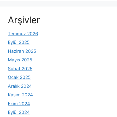
Arşivler
Temmuz 2026
Eylül 2025
Haziran 2025
Mayıs 2025
Şubat 2025
Ocak 2025
Aralık 2024
Kasım 2024
Ekim 2024
Eylül 2024