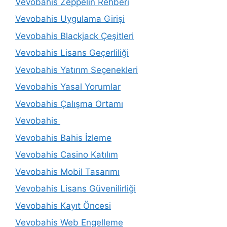
Vevobahis Zeppelin Rehberi
Vevobahis Uygulama Girişi
Vevobahis Blackjack Çeşitleri
Vevobahis Lisans Geçerliliği
Vevobahis Yatırım Seçenekleri
Vevobahis Yasal Yorumlar
Vevobahis Çalışma Ortamı
Vevobahis
Vevobahis Bahis İzleme
Vevobahis Casino Katılım
Vevobahis Mobil Tasarımı
Vevobahis Lisans Güvenilirliği
Vevobahis Kayıt Öncesi
Vevobahis Web Engelleme