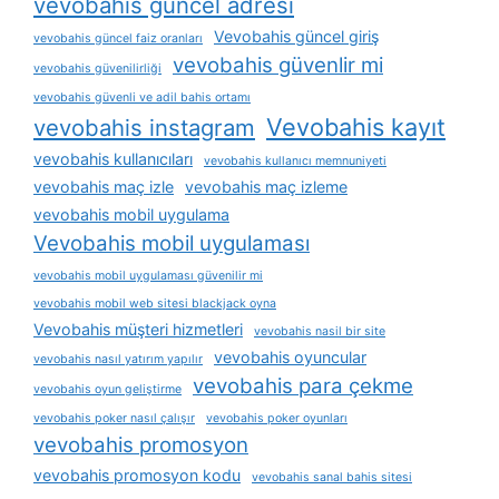
vevobahis güncel adresi
Vevobahis güncel giriş
vevobahis güncel faiz oranları
vevobahis güvenlir mi
vevobahis güvenilirliği
vevobahis güvenli ve adil bahis ortamı
Vevobahis kayıt
vevobahis instagram
vevobahis kullanıcıları
vevobahis kullanıcı memnuniyeti
vevobahis maç izle
vevobahis maç izleme
vevobahis mobil uygulama
Vevobahis mobil uygulaması
vevobahis mobil uygulaması güvenilir mi
vevobahis mobil web sitesi blackjack oyna
Vevobahis müşteri hizmetleri
vevobahis nasil bir site
vevobahis oyuncular
vevobahis nasıl yatırım yapılır
vevobahis para çekme
vevobahis oyun geliştirme
vevobahis poker nasıl çalışır
vevobahis poker oyunları
vevobahis promosyon
vevobahis promosyon kodu
vevobahis sanal bahis sitesi