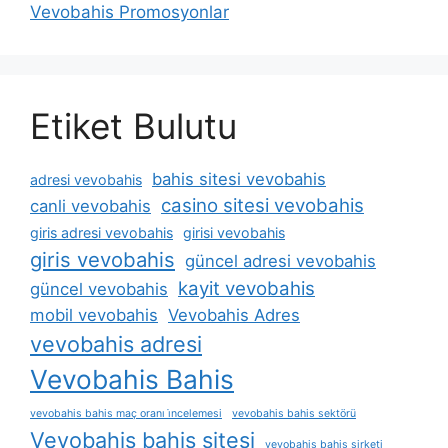
Vevobahis Promosyonlar
Etiket Bulutu
bahis sitesi vevobahis
adresi vevobahis
casino sitesi vevobahis
canli vevobahis
giris adresi vevobahis
girisi vevobahis
giris vevobahis
güncel adresi vevobahis
kayit vevobahis
güncel vevobahis
mobil vevobahis
Vevobahis Adres
vevobahis adresi
Vevobahis Bahis
vevobahis bahis maç oranı i̇ncelemesi
vevobahis bahis sektörü
Vevobahis bahis sitesi
vevobahis bahis şirketi