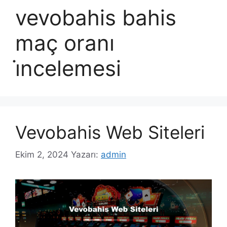
vevobahis bahis
maç oranı
i̇ncelemesi
Vevobahis Web Siteleri
Ekim 2, 2024
Yazarı:
admin