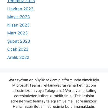
Temmuz 2023
Haziran 2023
Mayıs 2023
Nisan 2023
Mart 2023
Şubat 2023
Ocak 2023
Aralık 2022
Avrasya'nın en büyük reklam platformunda olmak için
Microsoft Teams:
reklam@avrasyamarketing.com
adresimizden veya Telegram: @Avrasyamarketing
adresimizden irtibat kurabilirsiniz. (Tek iletişim
adreslerimiz teams / telegram ve mail adresimizdir.
Harici hiçbir iletişim adresimiz bulunmamaktadır.