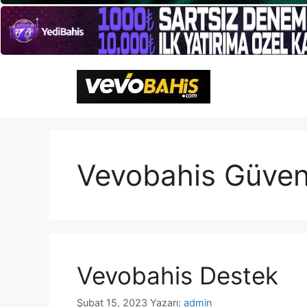
İçeriğe
atla
Vevobahis Güveni
Vevobahis Destek
Şubat 15, 2023
Yazarı:
admin