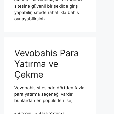
sitesine güvenli bir şekilde giriş
yapabilir, sitede rahatlıkla bahis
oynayabilirsiniz.
Vevobahis Para
Yatırma ve
Çekme
Vevobahis sitesinde dörtden fazla
para yatırma seçeneği vardır
bunlardan en popülerleri ise;
- Bitcoin ile Para Yatırma