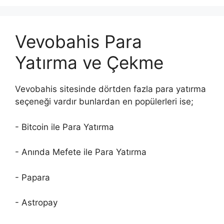
Vevobahis Para
Yatırma ve Çekme
Vevobahis sitesinde dörtden fazla para yatırma
seçeneği vardır bunlardan en popülerleri ise;
- Bitcoin ile Para Yatırma
- Anında Mefete ile Para Yatırma
- Papara
- Astropay