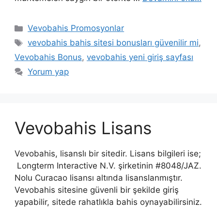
Kategoriler
Vevobahis Promosyonlar
Etiketler
vevobahis bahis sitesi bonusları güvenilir mi
,
Vevobahis Bonus
,
vevobahis yeni giriş sayfası
Yorum yap
Vevobahis Lisans
Vevobahis, lisanslı bir sitedir. Lisans bilgileri ise;
Longterm Interactive N.V. şirketinin #8048/JAZ.
Nolu Curacao lisansı altında lisanslanmıştır.
Vevobahis sitesine güvenli bir şekilde giriş
yapabilir, sitede rahatlıkla bahis oynayabilirsiniz.