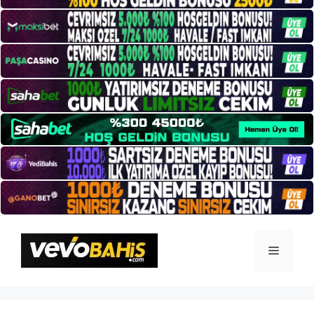
İçeriğe
atla
Menü