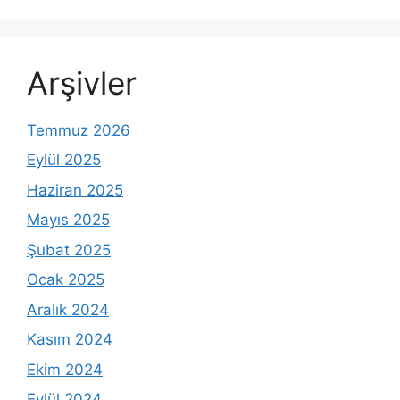
Arşivler
Temmuz 2026
Eylül 2025
Haziran 2025
Mayıs 2025
Şubat 2025
Ocak 2025
Aralık 2024
Kasım 2024
Ekim 2024
Eylül 2024