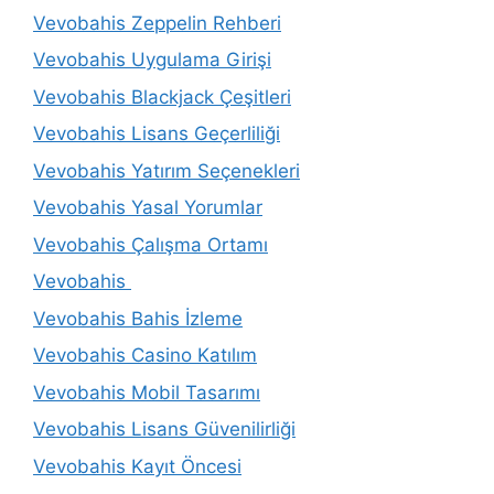
Vevobahis Zeppelin Rehberi
Vevobahis Uygulama Girişi
Vevobahis Blackjack Çeşitleri
Vevobahis Lisans Geçerliliği
Vevobahis Yatırım Seçenekleri
Vevobahis Yasal Yorumlar
Vevobahis Çalışma Ortamı
Vevobahis
Vevobahis Bahis İzleme
Vevobahis Casino Katılım
Vevobahis Mobil Tasarımı
Vevobahis Lisans Güvenilirliği
Vevobahis Kayıt Öncesi