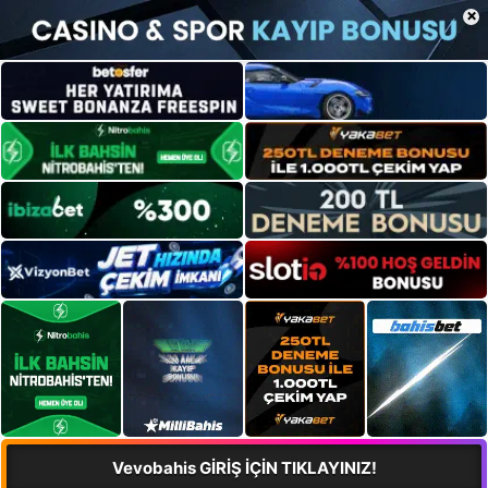
×
Vevobahis GİRİŞ İÇİN TIKLAYINIZ!