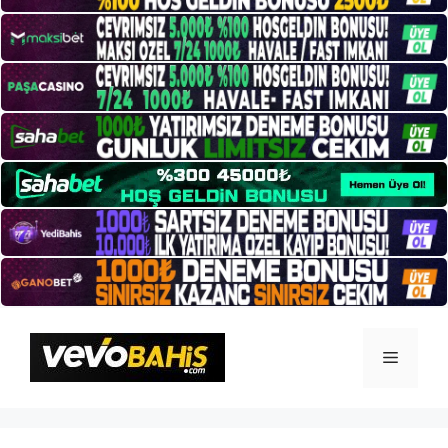
İçeriğe
atla
Menü