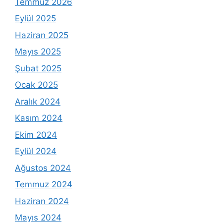
Temmuz 2026
Eylül 2025
Haziran 2025
Mayıs 2025
Şubat 2025
Ocak 2025
Aralık 2024
Kasım 2024
Ekim 2024
Eylül 2024
Ağustos 2024
Temmuz 2024
Haziran 2024
Mayıs 2024