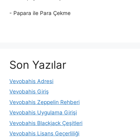
- Papara ile Para Çekme
Son Yazılar
Vevobahis Adresi
Vevobahis Giriş
Vevobahis Zeppelin Rehberi
Vevobahis Uygulama Girişi
Vevobahis Blackjack Çeşitleri
Vevobahis Lisans Geçerliliği