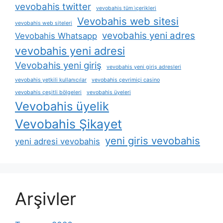
vevobahis twitter
vevobahis tüm i̇çerikleri
Vevobahis web sitesi
vevobahis web siteleri
vevobahis yeni adres
Vevobahis Whatsapp
vevobahis yeni adresi
Vevobahis yeni giriş
vevobahis yeni giriş adresleri
vevobahis yetkili kullanıcılar
vevobahis çevrimiçi casino
vevobahis çeşitli bölgeleri
vevobahis üyeleri
Vevobahis üyelik
Vevobahis Şikayet
yeni giris vevobahis
yeni adresi vevobahis
Arşivler