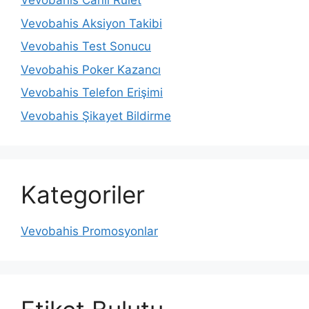
Vevobahis Canlı Rulet
Vevobahis Aksiyon Takibi
Vevobahis Test Sonucu
Vevobahis Poker Kazancı
Vevobahis Telefon Erişimi
Vevobahis Şikayet Bildirme
Kategoriler
Vevobahis Promosyonlar