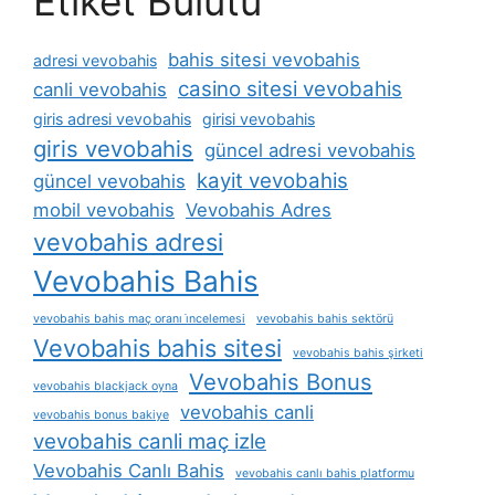
Etiket Bulutu
bahis sitesi vevobahis
adresi vevobahis
casino sitesi vevobahis
canli vevobahis
giris adresi vevobahis
girisi vevobahis
giris vevobahis
güncel adresi vevobahis
kayit vevobahis
güncel vevobahis
mobil vevobahis
Vevobahis Adres
vevobahis adresi
Vevobahis Bahis
vevobahis bahis maç oranı i̇ncelemesi
vevobahis bahis sektörü
Vevobahis bahis sitesi
vevobahis bahis şirketi
Vevobahis Bonus
vevobahis blackjack oyna
vevobahis canli
vevobahis bonus bakiye
vevobahis canli maç izle
Vevobahis Canlı Bahis
vevobahis canlı bahis platformu