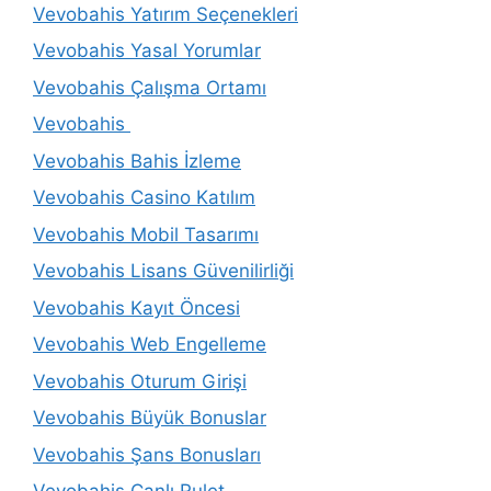
Vevobahis Yatırım Seçenekleri
Vevobahis Yasal Yorumlar
Vevobahis Çalışma Ortamı
Vevobahis
Vevobahis Bahis İzleme
Vevobahis Casino Katılım
Vevobahis Mobil Tasarımı
Vevobahis Lisans Güvenilirliği
Vevobahis Kayıt Öncesi
Vevobahis Web Engelleme
Vevobahis Oturum Girişi
Vevobahis Büyük Bonuslar
Vevobahis Şans Bonusları