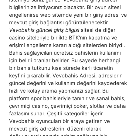
bilgilerinize ihtiyacınız olacaktır. Bir oyun sitesi
engellenirse web sitemde yeni bir giriş adresi ve
mevcut giriş bağlantısı görüntülenecektir.
Vevobahis güncel giriş bilgisi
sitesi de diğer
casino siteleriyle birlikte BTK’nın kapatma ve
erişimi engelleme kararı aldığı sitelerden biriydi.
Bahis sağlayıcıları ücretsiz bahislerin kullanımı
için belirli oranlar belirler. Bu sayede herhangi
bir bahis tutkunu kısa sürede karlı ticaretin
keyfini çıkarabilir. Vevobahis Adresi, adreslerin
güncel değerini ve kullanım değerini kaydederek
hızlı ve kolay arama yapmanızı sağlar. Bu
platform spor bahisleriyle tanınır ve sanal bahis,
çevrimiçi casino, çevrimiçi poker, slotlar ve daha
fazlasını sunar. Çeşitli kategoriler içerir.
Vevobahis oyuncuları bir araya getiren ve
mevcut giriş adreslerini düzenli olarak