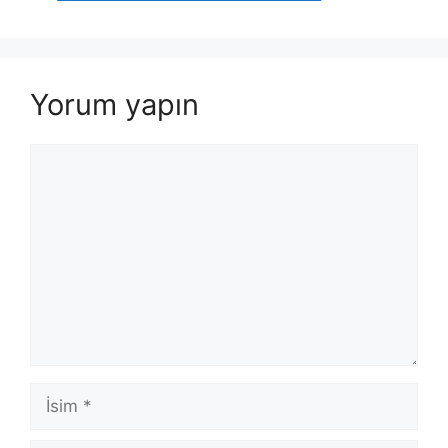
Yorum yapın
Yorum
İsim