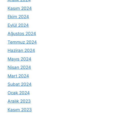
Kasım 2024
Ekim 2024
Eylül 2024
Ağustos 2024
Temmuz 2024
Haziran 2024
Mayıs 2024
Nisan 2024
Mart 2024
Şubat 2024
Ocak 2024
Aralık 2023
Kasım 2023