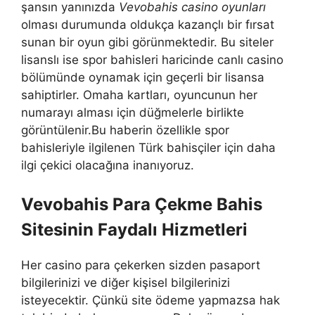
şansın yanınızda
Vevobahis casino oyunları
olması durumunda oldukça kazançlı bir fırsat
sunan bir oyun gibi görünmektedir. Bu siteler
lisanslı ise spor bahisleri haricinde canlı casino
bölümünde oynamak için geçerli bir lisansa
sahiptirler. Omaha kartları, oyuncunun her
numarayı alması için düğmelerle birlikte
görüntülenir.Bu haberin özellikle spor
bahisleriyle ilgilenen Türk bahisçiler için daha
ilgi çekici olacağına inanıyoruz.
Vevobahis Para Çekme Bahis
Sitesinin Faydalı Hizmetleri
Her casino para çekerken sizden pasaport
bilgilerinizi ve diğer kişisel bilgilerinizi
isteyecektir. Çünkü site ödeme yapmazsa hak