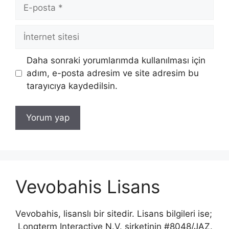
E-
posta
İnternet
sitesi
Daha sonraki yorumlarımda kullanılması için
adım, e-posta adresim ve site adresim bu
tarayıcıya kaydedilsin.
Vevobahis Lisans
Vevobahis, lisanslı bir sitedir. Lisans bilgileri ise;
Longterm Interactive N.V. şirketinin #8048/JAZ.