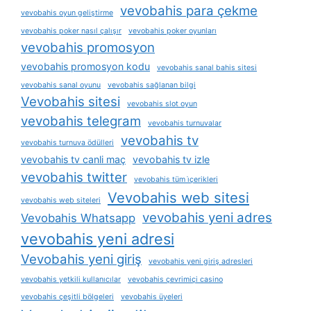
vevobahis para çekme
vevobahis oyun geliştirme
vevobahis poker nasıl çalışır
vevobahis poker oyunları
vevobahis promosyon
vevobahis promosyon kodu
vevobahis sanal bahis sitesi
vevobahis sanal oyunu
vevobahis sağlanan bilgi
Vevobahis sitesi
vevobahis slot oyun
vevobahis telegram
vevobahis turnuvalar
vevobahis tv
vevobahis turnuva ödülleri
vevobahis tv canli maç
vevobahis tv izle
vevobahis twitter
vevobahis tüm i̇çerikleri
Vevobahis web sitesi
vevobahis web siteleri
vevobahis yeni adres
Vevobahis Whatsapp
vevobahis yeni adresi
Vevobahis yeni giriş
vevobahis yeni giriş adresleri
vevobahis yetkili kullanıcılar
vevobahis çevrimiçi casino
vevobahis çeşitli bölgeleri
vevobahis üyeleri