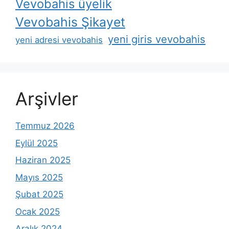
Vevobahis üyelik
Vevobahis Şikayet
yeni giris vevobahis
yeni adresi vevobahis
Arşivler
Temmuz 2026
Eylül 2025
Haziran 2025
Mayıs 2025
Şubat 2025
Ocak 2025
Aralık 2024