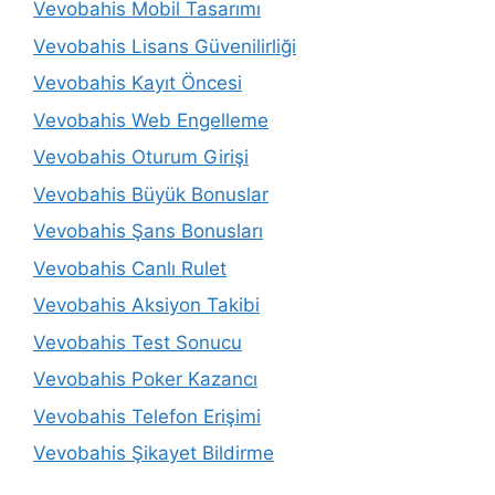
Vevobahis Mobil Tasarımı
Vevobahis Lisans Güvenilirliği
Vevobahis Kayıt Öncesi
Vevobahis Web Engelleme
Vevobahis Oturum Girişi
Vevobahis Büyük Bonuslar
Vevobahis Şans Bonusları
Vevobahis Canlı Rulet
Vevobahis Aksiyon Takibi
Vevobahis Test Sonucu
Vevobahis Poker Kazancı
Vevobahis Telefon Erişimi
Vevobahis Şikayet Bildirme