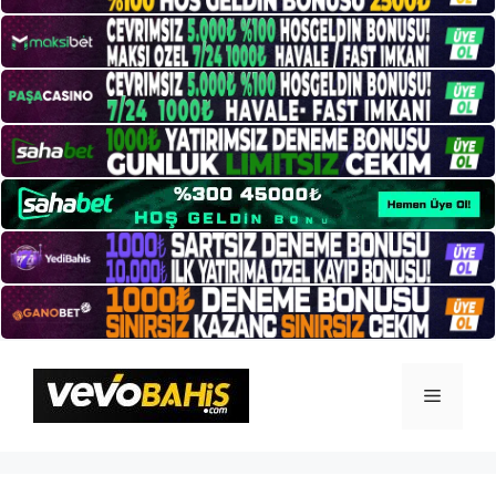
İçeriğe
atla
Menü