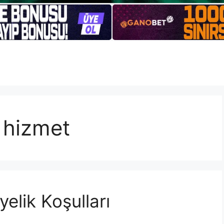
 hizmet
elik Koşulları