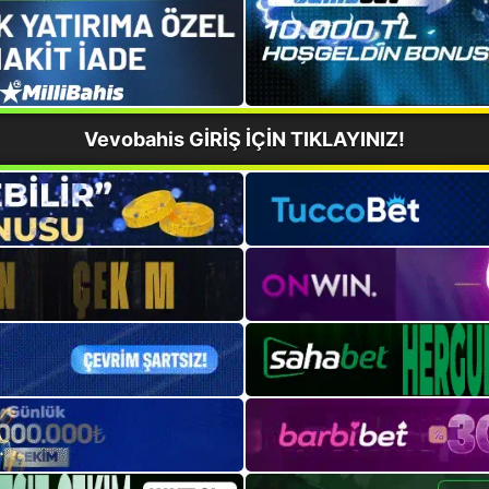
Vevobahis GİRİŞ İÇİN TIKLAYINIZ!