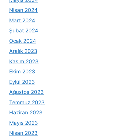
Nisan 2024
Mart 2024
Şubat 2024
Ocak 2024
Aralık 2023
Kasım 2023
Ekim 2023
Eylül 2023
Ağustos 2023
Temmuz 2023
Haziran 2023
Mayıs 2023
Nisan 2023