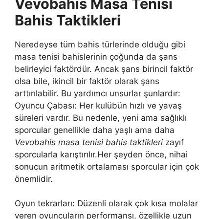
Vevobahis Masa Tenisi
Bahis Taktikleri
Neredeyse tüm bahis türlerinde olduğu gibi
masa tenisi bahislerinin çoğunda da şans
belirleyici faktördür. Ancak şans birincil faktör
olsa bile, ikincil bir faktör olarak şans
arttırılabilir. Bu yardımcı unsurlar şunlardır:
Oyuncu Çabası: Her kulübün hızlı ve yavaş
süreleri vardır. Bu nedenle, yeni ama sağlıklı
sporcular genellikle daha yaşlı ama daha
Vevobahis masa tenisi bahis taktikleri
zayıf
sporcularla karıştırılır.Her şeyden önce, nihai
sonucun aritmetik ortalaması sporcular için çok
önemlidir.
Oyun tekrarları: Düzenli olarak çok kısa molalar
veren oyuncuların performansı, özellikle uzun