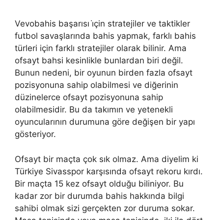
Vevobahis başarısı i̇çin stratejiler ve taktikler
futbol savaşlarında bahis yapmak, farklı bahis
türleri için farklı stratejiler olarak bilinir. Ama
ofsayt bahsi kesinlikle bunlardan biri değil.
Bunun nedeni, bir oyunun birden fazla ofsayt
pozisyonuna sahip olabilmesi ve diğerinin
düzinelerce ofsayt pozisyonuna sahip
olabilmesidir. Bu da takımın ve yetenekli
oyuncularının durumuna göre değişen bir yapı
gösteriyor.
Ofsayt bir maçta çok sık olmaz. Ama diyelim ki
Türkiye Sivasspor karşısında ofsayt rekoru kırdı.
Bir maçta 15 kez ofsayt olduğu biliniyor. Bu
kadar zor bir durumda bahis hakkında bilgi
sahibi olmak sizi gerçekten zor duruma sokar.