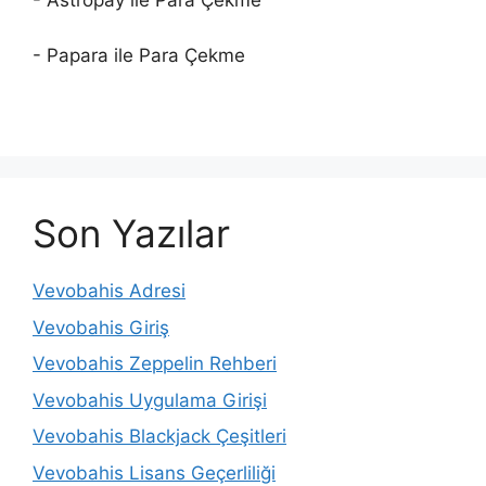
- Astropay ile Para Çekme
- Papara ile Para Çekme
Son Yazılar
Vevobahis Adresi
Vevobahis Giriş
Vevobahis Zeppelin Rehberi
Vevobahis Uygulama Girişi
Vevobahis Blackjack Çeşitleri
Vevobahis Lisans Geçerliliği