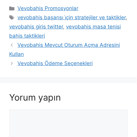
Kategoriler
Vevobahis Promosyonlar
Etiketler
vevobahis başarısı i̇çin stratejiler ve taktikler
,
vevobahis giris twitter
,
vevobahis masa tenisi
bahis taktikleri
Vevobahis Mevcut Oturum Açma Adresini
Kullan
Vevobahis Ödeme Seçenekleri
Yorum yapın
Yorum