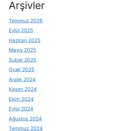
Arşivler
Temmuz 2026
Eylül 2025
Haziran 2025
Mayıs 2025
Şubat 2025
Ocak 2025
Aralık 2024
Kasım 2024
Ekim 2024
Eylül 2024
Ağustos 2024
Temmuz 2024