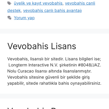
Etiketler
üyelik ve kayıt vevobahis
,
vevobahis canli
destek
,
vevobahis canlı bahis avantajı
Yorum yap
Vevobahis Lisans
Vevobahis, lisanslı bir sitedir. Lisans bilgileri ise;
Longterm Interactive N.V. şirketinin #8048/JAZ.
Nolu Curacao lisansı altında lisanslanmıştır.
Vevobahis sitesine güvenli bir şekilde giriş
yapabilir, sitede rahatlıkla bahis oynayabilirsiniz.