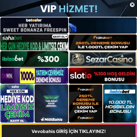
×
Vevobahis GİRİŞ İÇİN TIKLAYINIZ!