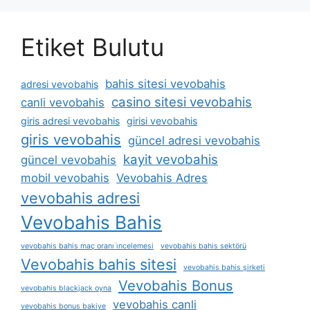
Etiket Bulutu
bahis sitesi vevobahis
adresi vevobahis
casino sitesi vevobahis
canli vevobahis
giris adresi vevobahis
girisi vevobahis
giris vevobahis
güncel adresi vevobahis
kayit vevobahis
güncel vevobahis
mobil vevobahis
Vevobahis Adres
vevobahis adresi
Vevobahis Bahis
vevobahis bahis maç oranı i̇ncelemesi
vevobahis bahis sektörü
Vevobahis bahis sitesi
vevobahis bahis şirketi
Vevobahis Bonus
vevobahis blackjack oyna
vevobahis canli
vevobahis bonus bakiye