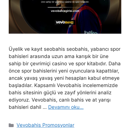
Üyelik ve kayıt seobahis seobahis, yabancı spor
bahisleri arasında uzun ama karışık bir üne
sahip bir çevrimiçi casino ve spor kitabıdır. Daha
önce spor bahislerini yeni oyunculara kapattılar,
ancak yavaş yavaş yeni hesapları kabul etmeye
başladılar. Kapsamlı Vevobahis incelememizde
bahis sitesinin güçlü ve zayıf yönlerini analiz
ediyoruz. Vevobahis, canlı bahis ve at yarışı
bahisleri dahil …
Devamını oku…
Kategoriler
Vevobahis Promosyonlar