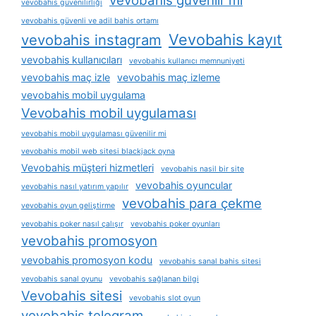
vevobahis güvenlir mi
vevobahis güvenilirliği
vevobahis güvenli ve adil bahis ortamı
Vevobahis kayıt
vevobahis instagram
vevobahis kullanıcıları
vevobahis kullanıcı memnuniyeti
vevobahis maç izle
vevobahis maç izleme
vevobahis mobil uygulama
Vevobahis mobil uygulaması
vevobahis mobil uygulaması güvenilir mi
vevobahis mobil web sitesi blackjack oyna
Vevobahis müşteri hizmetleri
vevobahis nasil bir site
vevobahis oyuncular
vevobahis nasıl yatırım yapılır
vevobahis para çekme
vevobahis oyun geliştirme
vevobahis poker nasıl çalışır
vevobahis poker oyunları
vevobahis promosyon
vevobahis promosyon kodu
vevobahis sanal bahis sitesi
vevobahis sanal oyunu
vevobahis sağlanan bilgi
Vevobahis sitesi
vevobahis slot oyun
vevobahis telegram