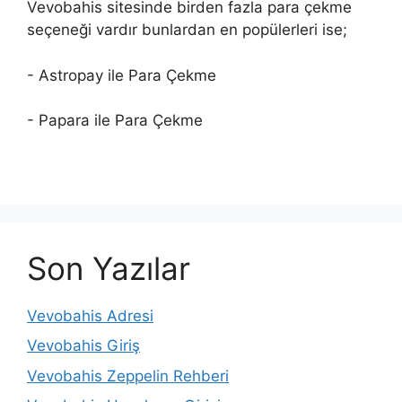
Vevobahis sitesinde birden fazla para çekme
seçeneği vardır bunlardan en popülerleri ise;
- Astropay ile Para Çekme
- Papara ile Para Çekme
Son Yazılar
Vevobahis Adresi
Vevobahis Giriş
Vevobahis Zeppelin Rehberi