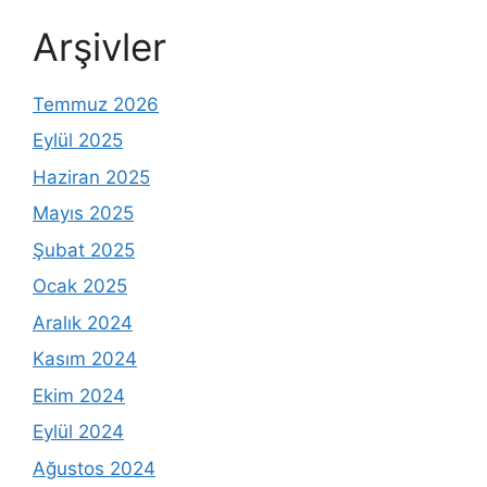
Arşivler
Temmuz 2026
Eylül 2025
Haziran 2025
Mayıs 2025
Şubat 2025
Ocak 2025
Aralık 2024
Kasım 2024
Ekim 2024
Eylül 2024
Ağustos 2024