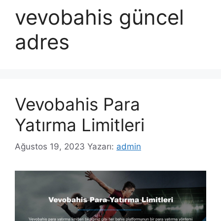
vevobahis güncel
adres
Vevobahis Para
Yatırma Limitleri
Ağustos 19, 2023
Yazarı:
admin