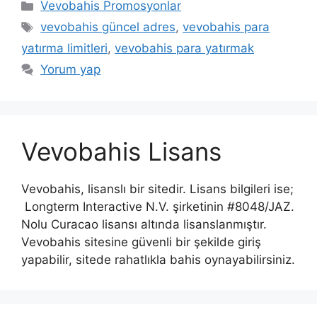
Kategoriler
Vevobahis Promosyonlar
Etiketler
vevobahis güncel adres
,
vevobahis para
yatırma limitleri
,
vevobahis para yatırmak
Yorum yap
Vevobahis Lisans
Vevobahis, lisanslı bir sitedir. Lisans bilgileri ise;
Longterm Interactive N.V. şirketinin #8048/JAZ.
Nolu Curacao lisansı altında lisanslanmıştır.
Vevobahis sitesine güvenli bir şekilde giriş
yapabilir, sitede rahatlıkla bahis oynayabilirsiniz.