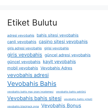
Etiket Bulutu
bahis sitesi vevobahis
adresi vevobahis
casino sitesi vevobahis
canli vevobahis
giris adresi vevobahis
girisi vevobahis
giris vevobahis
güncel adresi vevobahis
kayit vevobahis
güncel vevobahis
mobil vevobahis
Vevobahis Adres
vevobahis adresi
Vevobahis Bahis
vevobahis bahis maç oranı i̇ncelemesi
vevobahis bahis sektörü
Vevobahis bahis sitesi
vevobahis bahis şirketi
Vevobahis Bonus
vevobahis blackjack oyna