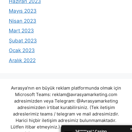
Haziran 2023
Mayıs 2023
Nisan 2023
Mart 2023
Şubat 2023
Ocak 2023
Aralık 2022
Avrasya'nın en büyük reklam platformunda olmak için
Microsoft Teams:
reklam@avrasyamarketing.com
adresimizden veya Telegram: @Avrasyamarketing
adresimizden irtibat kurabilirsiniz. (Tek iletişim
adreslerimiz teams / telegram ve mail adresimizdir.
Harici hiçbir iletişim adresimiz bulunmamaktadır.
Lütfen itibar etmeyiniz.) Türkiye yasalarına göre 7258