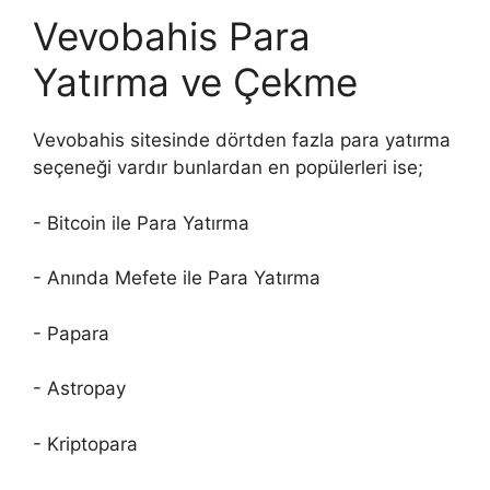
Vevobahis Para
Yatırma ve Çekme
Vevobahis sitesinde dörtden fazla para yatırma
seçeneği vardır bunlardan en popülerleri ise;
- Bitcoin ile Para Yatırma
- Anında Mefete ile Para Yatırma
- Papara
- Astropay
- Kriptopara