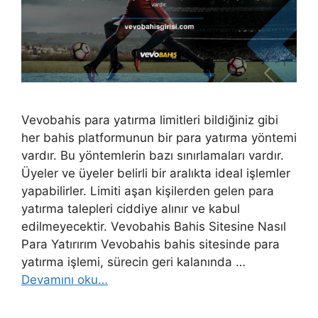
Vevobahis para yatırma limitleri bildiğiniz gibi
her bahis platformunun bir para yatırma yöntemi
vardır. Bu yöntemlerin bazı sınırlamaları vardır.
Üyeler ve üyeler belirli bir aralıkta ideal işlemler
yapabilirler. Limiti aşan kişilerden gelen para
yatırma talepleri ciddiye alınır ve kabul
edilmeyecektir. Vevobahis Bahis Sitesine Nasıl
Para Yatırırım Vevobahis bahis sitesinde para
yatırma işlemi, sürecin geri kalanında …
Devamını oku…