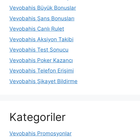
Vevobahis Büyük Bonuslar
Vevobahis Şans Bonusları
Vevobahis Canlı Rulet
Vevobahis Aksiyon Takibi
Vevobahis Test Sonucu
Vevobahis Poker Kazancı
Vevobahis Telefon Erişimi
Vevobahis Şikayet Bildirme
Kategoriler
Vevobahis Promosyonlar