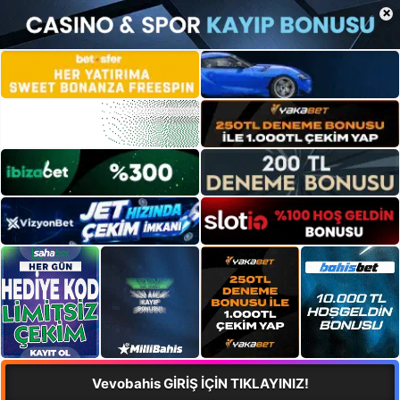
×
Vevobahis GİRİŞ İÇİN TIKLAYINIZ!