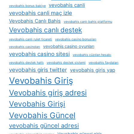
vevobahis canli
vevobahis bonus bakiye
vevobahis canli maç izle
Vevobahis Canlı Bahis
vevobahis canlı bahis platformu
Vevobahis canlı destek
vevobahis canlı rulet ticareti
vevobahis casino bonusları
vevobahis casino oyunları
vevobahis casinoları
vevobahis casino sitesi
vevobahis cüzdan hesabı
vevobahis destek hattı
vevobahis destek sistemi
vevobahis faydaları
vevobahis giris twitter
vevobahis giris yap
Vevobahis Giriş
Vevobahis giriş adresi
Vevobahis Girişi
Vevobahis Güncel
vevobahis güncel adresi
Vevobahis güncel giriş