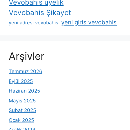
Vevobahis üyelik
Vevobahis Şikayet
yeni giris vevobahis
yeni adresi vevobahis
Arşivler
Temmuz 2026
Eylül 2025
Haziran 2025
Mayıs 2025
Şubat 2025
Ocak 2025
Aralık 2024