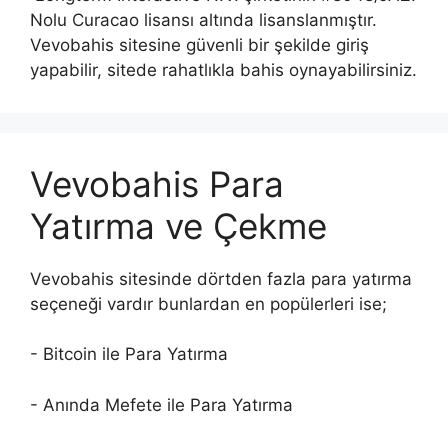
Nolu Curacao lisansı altında lisanslanmıştır.
Vevobahis sitesine güvenli bir şekilde giriş
yapabilir, sitede rahatlıkla bahis oynayabilirsiniz.
Vevobahis Para
Yatırma ve Çekme
Vevobahis sitesinde dörtden fazla para yatırma
seçeneği vardır bunlardan en popülerleri ise;
- Bitcoin ile Para Yatırma
- Anında Mefete ile Para Yatırma