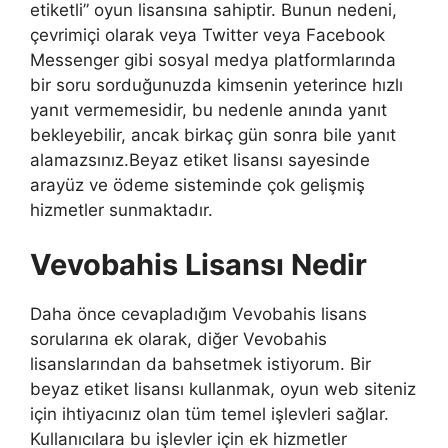
etiketli” oyun lisansına sahiptir. Bunun nedeni,
çevrimiçi olarak veya Twitter veya Facebook
Messenger gibi sosyal medya platformlarında
bir soru sorduğunuzda kimsenin yeterince hızlı
yanıt vermemesidir, bu nedenle anında yanıt
bekleyebilir, ancak birkaç gün sonra bile yanıt
alamazsınız.Beyaz etiket lisansı sayesinde
arayüz ve ödeme sisteminde çok gelişmiş
hizmetler sunmaktadır.
Vevobahis Lisansı Nedir
Daha önce cevapladığım Vevobahis lisans
sorularına ek olarak, diğer Vevobahis
lisanslarından da bahsetmek istiyorum. Bir
beyaz etiket lisansı kullanmak, oyun web siteniz
için ihtiyacınız olan tüm temel işlevleri sağlar.
Kullanıcılara bu işlevler için ek hizmetler