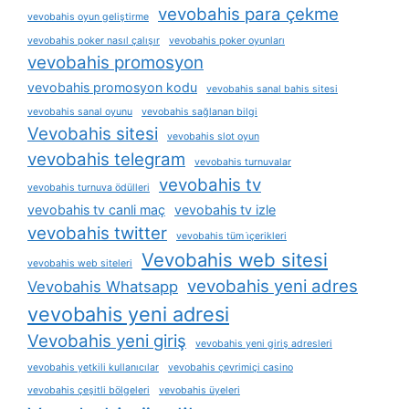
vevobahis para çekme
vevobahis oyun geliştirme
vevobahis poker nasıl çalışır
vevobahis poker oyunları
vevobahis promosyon
vevobahis promosyon kodu
vevobahis sanal bahis sitesi
vevobahis sanal oyunu
vevobahis sağlanan bilgi
Vevobahis sitesi
vevobahis slot oyun
vevobahis telegram
vevobahis turnuvalar
vevobahis tv
vevobahis turnuva ödülleri
vevobahis tv canli maç
vevobahis tv izle
vevobahis twitter
vevobahis tüm i̇çerikleri
Vevobahis web sitesi
vevobahis web siteleri
vevobahis yeni adres
Vevobahis Whatsapp
vevobahis yeni adresi
Vevobahis yeni giriş
vevobahis yeni giriş adresleri
vevobahis yetkili kullanıcılar
vevobahis çevrimiçi casino
vevobahis çeşitli bölgeleri
vevobahis üyeleri