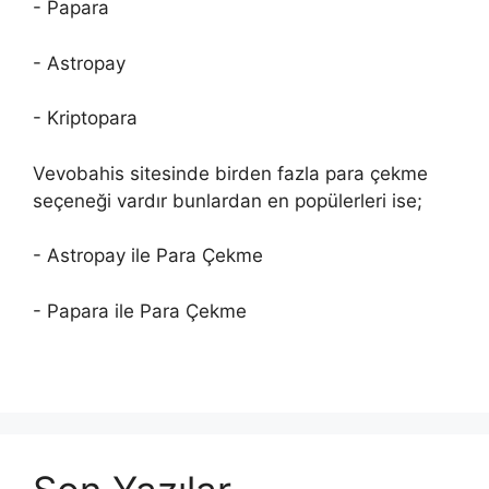
- Papara
- Astropay
- Kriptopara
Vevobahis sitesinde birden fazla para çekme
seçeneği vardır bunlardan en popülerleri ise;
- Astropay ile Para Çekme
- Papara ile Para Çekme