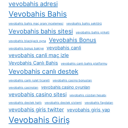
vevobahis adresi
Vevobahis Bahis
vevobahis bahis maç oranı i̇ncelemesi
vevobahis bahis sektörü
Vevobahis bahis sitesi
vevobahis bahis şirketi
Vevobahis Bonus
vevobahis blackjack oyna
vevobahis canli
vevobahis bonus bakiye
vevobahis canli maç izle
Vevobahis Canlı Bahis
vevobahis canlı bahis platformu
Vevobahis canlı destek
vevobahis canlı rulet ticareti
vevobahis casino bonusları
vevobahis casino oyunları
vevobahis casinoları
vevobahis casino sitesi
vevobahis cüzdan hesabı
vevobahis destek hattı
vevobahis destek sistemi
vevobahis faydaları
vevobahis giris twitter
vevobahis giris yap
Vevobahis Giriş