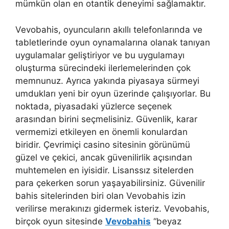
mümkün olan en otantik deneyimi sağlamaktır.
Vevobahis, oyuncuların akıllı telefonlarında ve
tabletlerinde oyun oynamalarına olanak tanıyan
uygulamalar geliştiriyor ve bu uygulamayı
oluşturma sürecindeki ilerlemelerinden çok
memnunuz. Ayrıca yakında piyasaya sürmeyi
umdukları yeni bir oyun üzerinde çalışıyorlar. Bu
noktada, piyasadaki yüzlerce seçenek
arasından birini seçmelisiniz. Güvenlik, karar
vermemizi etkileyen en önemli konulardan
biridir. Çevrimiçi casino sitesinin görünümü
güzel ve çekici, ancak güvenilirlik açısından
muhtemelen en iyisidir. Lisanssız sitelerden
para çekerken sorun yaşayabilirsiniz. Güvenilir
bahis sitelerinden biri olan Vevobahis izin
verilirse merakınızı gidermek isteriz. Vevobahis,
birçok oyun sitesinde
Vevobahis
“beyaz