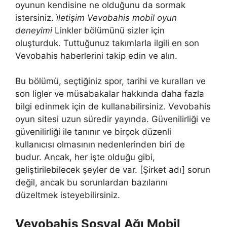
oyunun kendisine ne olduğunu da sormak
istersiniz.
i̇letişim Vevobahis mobil oyun
deneyimi
Linkler bölümünü sizler için
oluşturduk. Tuttuğunuz takımlarla ilgili en son
Vevobahis haberlerini takip edin ve alın.
Bu bölümü, seçtiğiniz spor, tarihi ve kuralları ve
son ligler ve müsabakalar hakkında daha fazla
bilgi edinmek için de kullanabilirsiniz. Vevobahis
oyun sitesi uzun süredir yayında. Güvenilirliği ve
güvenilirliği ile tanınır ve birçok düzenli
kullanıcısı olmasının nedenlerinden biri de
budur. Ancak, her işte olduğu gibi,
geliştirilebilecek şeyler de var. [Şirket adı] sorun
değil, ancak bu sorunlardan bazılarını
düzeltmek isteyebilirsiniz.
Vevobahis Sosyal Ağı Mobil