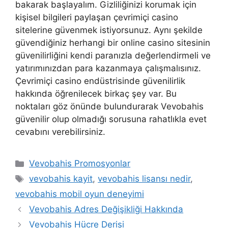
bakarak başlayalım. Gizliliğinizi korumak için
kişisel bilgileri paylaşan çevrimiçi casino
sitelerine güvenmek istiyorsunuz. Aynı şekilde
güvendiğiniz herhangi bir online casino sitesinin
güvenilirliğini kendi paranızla değerlendirmeli ve
yatırımınızdan para kazanmaya çalışmalısınız.
Çevrimiçi casino endüstrisinde güvenilirlik
hakkında öğrenilecek birkaç şey var. Bu
noktaları göz önünde bulundurarak Vevobahis
güvenilir olup olmadığı sorusuna rahatlıkla evet
cevabını verebilirsiniz.
Kategoriler
Vevobahis Promosyonlar
Etiketler
vevobahis kayit
,
vevobahis lisansı nedir
,
vevobahis mobil oyun deneyimi
Vevobahis Adres Değişikliği Hakkında
Vevobahis Hücre Derisi