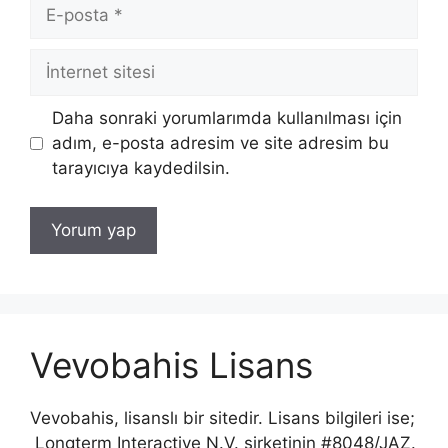
E-
posta
İnternet
sitesi
Daha sonraki yorumlarımda kullanılması için
adım, e-posta adresim ve site adresim bu
tarayıcıya kaydedilsin.
Vevobahis Lisans
Vevobahis, lisanslı bir sitedir. Lisans bilgileri ise;
Longterm Interactive N.V. şirketinin #8048/JAZ.