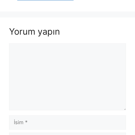
Yorum yapın
Yorum
İsim