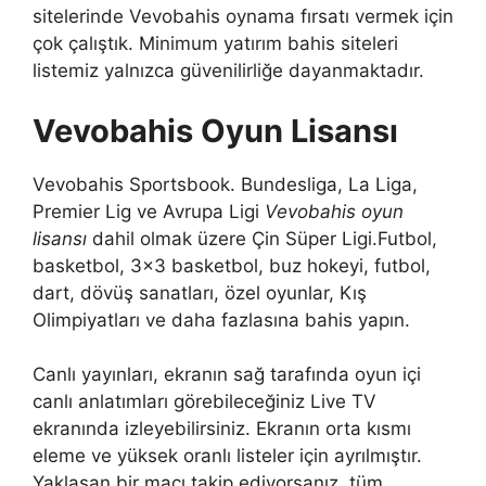
sitelerinde Vevobahis oynama fırsatı vermek için
çok çalıştık. Minimum yatırım bahis siteleri
listemiz yalnızca güvenilirliğe dayanmaktadır.
Vevobahis Oyun Lisansı
Vevobahis Sportsbook. Bundesliga, La Liga,
Premier Lig ve Avrupa Ligi
Vevobahis oyun
lisansı
dahil olmak üzere Çin Süper Ligi.Futbol, ​​
basketbol, ​​3×3 basketbol, ​​buz hokeyi, futbol, ​​
dart, dövüş sanatları, özel oyunlar, Kış
Olimpiyatları ve daha fazlasına bahis yapın.
Canlı yayınları, ekranın sağ tarafında oyun içi
canlı anlatımları görebileceğiniz Live TV
ekranında izleyebilirsiniz. Ekranın orta kısmı
eleme ve yüksek oranlı listeler için ayrılmıştır.
Yaklaşan bir maçı takip ediyorsanız, tüm