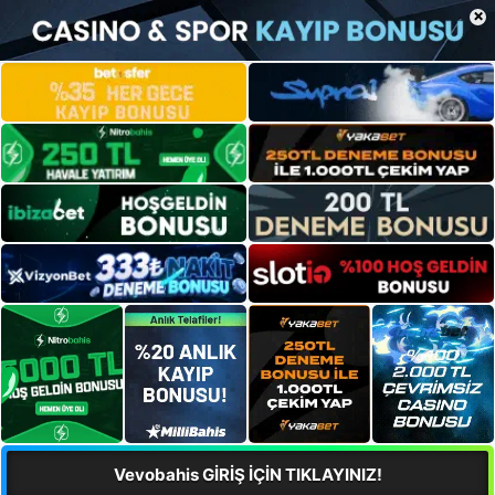
×
Vevobahis GİRİŞ İÇİN TIKLAYINIZ!