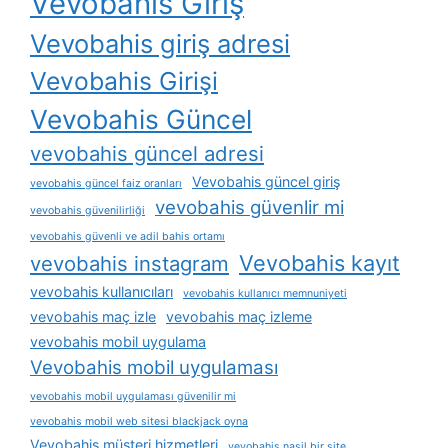
Vevobahis Giriş
Vevobahis giriş adresi
Vevobahis Girişi
Vevobahis Güncel
vevobahis güncel adresi
Vevobahis güncel giriş
vevobahis güncel faiz oranları
vevobahis güvenlir mi
vevobahis güvenilirliği
vevobahis güvenli ve adil bahis ortamı
Vevobahis kayıt
vevobahis instagram
vevobahis kullanıcıları
vevobahis kullanıcı memnuniyeti
vevobahis maç izle
vevobahis maç izleme
vevobahis mobil uygulama
Vevobahis mobil uygulaması
vevobahis mobil uygulaması güvenilir mi
vevobahis mobil web sitesi blackjack oyna
Vevobahis müşteri hizmetleri
vevobahis nasil bir site