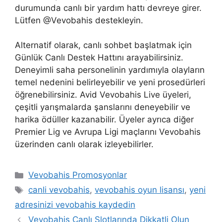
durumunda canlı bir yardım hattı devreye girer.
Lütfen @Vevobahis destekleyin.
Alternatif olarak, canlı sohbet başlatmak için
Günlük Canlı Destek Hattını arayabilirsiniz.
Deneyimli saha personelinin yardımıyla olayların
temel nedenini belirleyebilir ve yeni prosedürleri
öğrenebilirsiniz. Avid Vevobahis Live üyeleri,
çeşitli yarışmalarda şanslarını deneyebilir ve
harika ödüller kazanabilir. Üyeler ayrıca diğer
Premier Lig ve Avrupa Ligi maçlarını Vevobahis
üzerinden canlı olarak izleyebilirler.
Kategoriler
Vevobahis Promosyonlar
Etiketler
canli vevobahis
,
vevobahis oyun lisansı
,
yeni
adresinizi vevobahis kaydedin
Vevobahis Canlı Slotlarında Dikkatli Olun