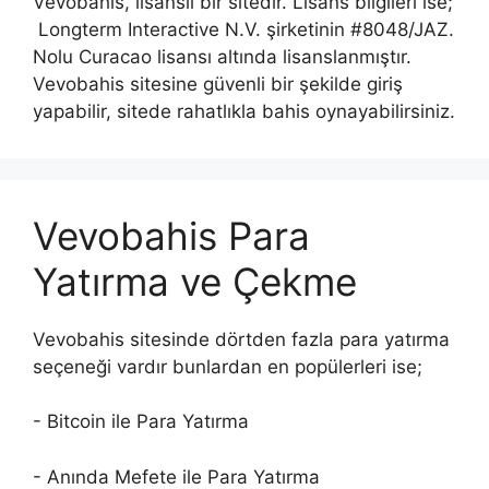
Vevobahis, lisanslı bir sitedir. Lisans bilgileri ise;
Longterm Interactive N.V. şirketinin #8048/JAZ.
Nolu Curacao lisansı altında lisanslanmıştır.
Vevobahis sitesine güvenli bir şekilde giriş
yapabilir, sitede rahatlıkla bahis oynayabilirsiniz.
Vevobahis Para
Yatırma ve Çekme
Vevobahis sitesinde dörtden fazla para yatırma
seçeneği vardır bunlardan en popülerleri ise;
- Bitcoin ile Para Yatırma
- Anında Mefete ile Para Yatırma