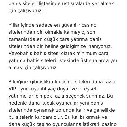
bahis siteleri listesinde üst sıralarda yer almak
için çalışıyoruz.
Yıllar içinde sadece en güvenilir casino
sitelerinden biri olmakla kalmayıp, son
zamanlarda en düşük para yatırma bahis
sitelerinden biri haline geldiğimize inanıyoruz.
Vevobahis bahis sitesi olarak minimum para
yatırma bahis siteleri listesinde üst sıralarda yer
almak için çalışıyoruz.
Bildiğiniz gibi istikrarlı casino siteleri daha fazla
VIP oyuncuya ihtiyaç duyar ve bireysel
yatırımcılar için pek fazla seçenek sunmaz. Bu
nedenle daha küçük oyuncular yeni bahis
sitelerinde oynamak zorunda kalır ve genellikle
bu sitelerin kurbanı olur. Bu kalıbı kırmak ve
daha küçük casino oyuncularına istikrarlı casino