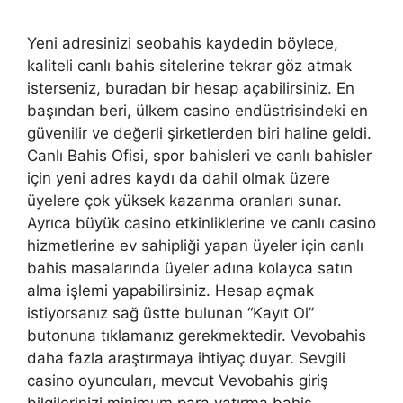
Yeni adresinizi seobahis kaydedin böylece,
kaliteli canlı bahis sitelerine tekrar göz atmak
isterseniz, buradan bir hesap açabilirsiniz. En
başından beri, ülkem casino endüstrisindeki en
güvenilir ve değerli şirketlerden biri haline geldi.
Canlı Bahis Ofisi, spor bahisleri ve canlı bahisler
için yeni adres kaydı da dahil olmak üzere
üyelere çok yüksek kazanma oranları sunar.
Ayrıca büyük casino etkinliklerine ve canlı casino
hizmetlerine ev sahipliği yapan üyeler için canlı
bahis masalarında üyeler adına kolayca satın
alma işlemi yapabilirsiniz. Hesap açmak
istiyorsanız sağ üstte bulunan “Kayıt Ol”
butonuna tıklamanız gerekmektedir. Vevobahis
daha fazla araştırmaya ihtiyaç duyar. Sevgili
casino oyuncuları, mevcut Vevobahis giriş