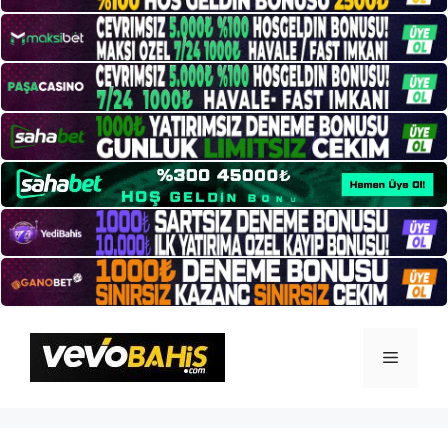
İçeriğe
atla
Menü