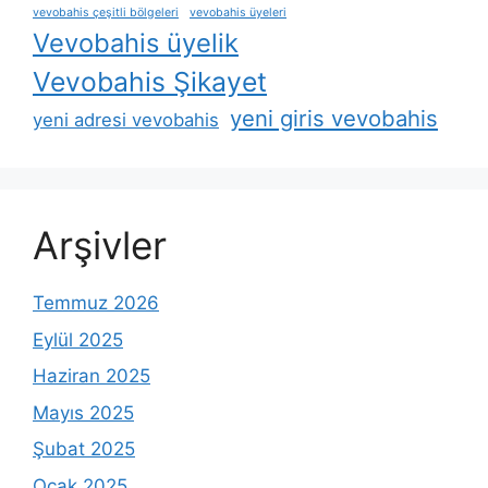
vevobahis çeşitli bölgeleri
vevobahis üyeleri
Vevobahis üyelik
Vevobahis Şikayet
yeni giris vevobahis
yeni adresi vevobahis
Arşivler
Temmuz 2026
Eylül 2025
Haziran 2025
Mayıs 2025
Şubat 2025
Ocak 2025