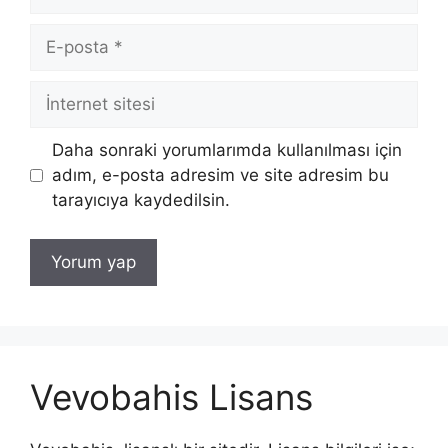
E-
posta
İnternet
sitesi
Daha sonraki yorumlarımda kullanılması için
adım, e-posta adresim ve site adresim bu
tarayıcıya kaydedilsin.
Vevobahis Lisans