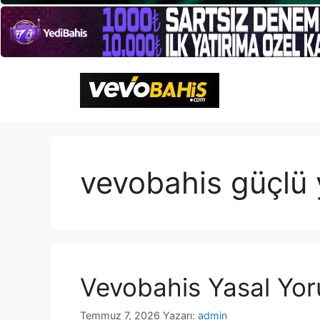
İçeriğe
atla
vevobahis güçlü 
Vevobahis Yasal Yor
Temmuz 7, 2026
Yazarı:
admin