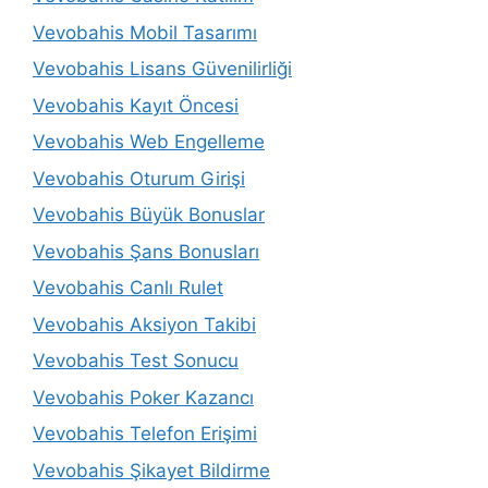
Vevobahis Mobil Tasarımı
Vevobahis Lisans Güvenilirliği
Vevobahis Kayıt Öncesi
Vevobahis Web Engelleme
Vevobahis Oturum Girişi
Vevobahis Büyük Bonuslar
Vevobahis Şans Bonusları
Vevobahis Canlı Rulet
Vevobahis Aksiyon Takibi
Vevobahis Test Sonucu
Vevobahis Poker Kazancı
Vevobahis Telefon Erişimi
Vevobahis Şikayet Bildirme