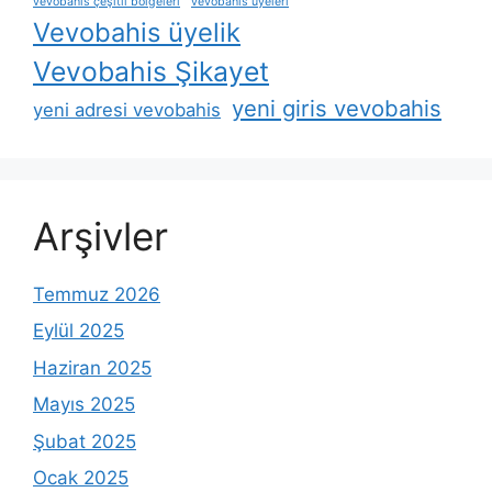
vevobahis çeşitli bölgeleri
vevobahis üyeleri
Vevobahis üyelik
Vevobahis Şikayet
yeni giris vevobahis
yeni adresi vevobahis
Arşivler
Temmuz 2026
Eylül 2025
Haziran 2025
Mayıs 2025
Şubat 2025
Ocak 2025