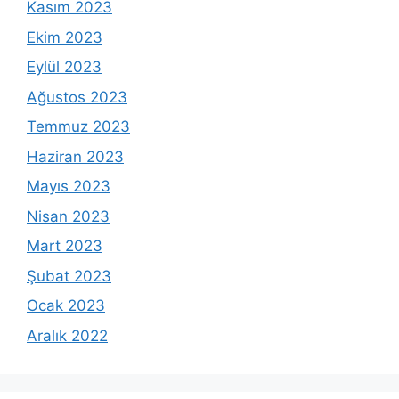
Kasım 2023
Ekim 2023
Eylül 2023
Ağustos 2023
Temmuz 2023
Haziran 2023
Mayıs 2023
Nisan 2023
Mart 2023
Şubat 2023
Ocak 2023
Aralık 2022