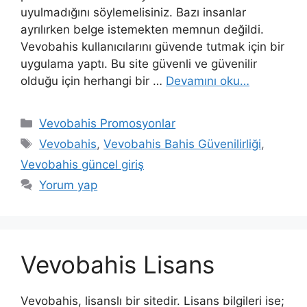
uyulmadığını söylemelisiniz. Bazı insanlar
ayrılırken belge istemekten memnun değildi.
Vevobahis kullanıcılarını güvende tutmak için bir
uygulama yaptı. Bu site güvenli ve güvenilir
olduğu için herhangi bir …
Devamını oku…
Kategoriler
Vevobahis Promosyonlar
Etiketler
Vevobahis
,
Vevobahis Bahis Güvenilirliği
,
Vevobahis güncel giriş
Yorum yap
Vevobahis Lisans
Vevobahis, lisanslı bir sitedir. Lisans bilgileri ise;