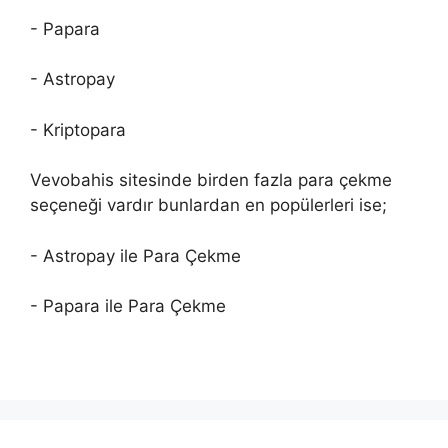
- Papara
- Astropay
- Kriptopara
Vevobahis sitesinde birden fazla para çekme
seçeneği vardır bunlardan en popülerleri ise;
- Astropay ile Para Çekme
- Papara ile Para Çekme