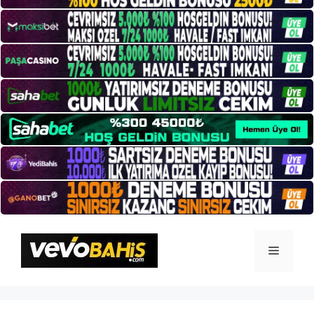
İçeriğe
atla
Menü