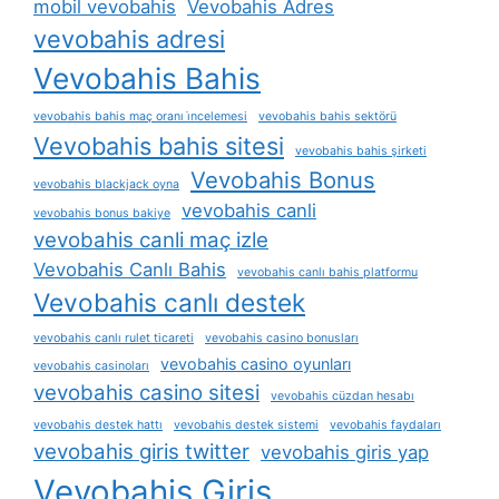
mobil vevobahis
Vevobahis Adres
vevobahis adresi
Vevobahis Bahis
vevobahis bahis maç oranı i̇ncelemesi
vevobahis bahis sektörü
Vevobahis bahis sitesi
vevobahis bahis şirketi
Vevobahis Bonus
vevobahis blackjack oyna
vevobahis canli
vevobahis bonus bakiye
vevobahis canli maç izle
Vevobahis Canlı Bahis
vevobahis canlı bahis platformu
Vevobahis canlı destek
vevobahis canlı rulet ticareti
vevobahis casino bonusları
vevobahis casino oyunları
vevobahis casinoları
vevobahis casino sitesi
vevobahis cüzdan hesabı
vevobahis destek hattı
vevobahis destek sistemi
vevobahis faydaları
vevobahis giris twitter
vevobahis giris yap
Vevobahis Giriş