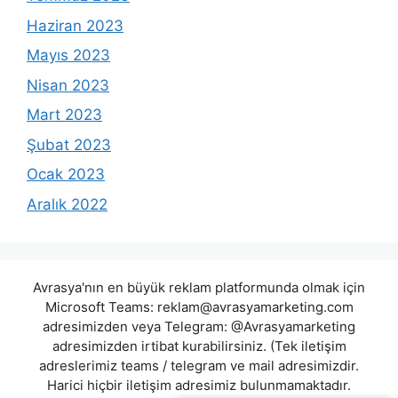
Haziran 2023
Mayıs 2023
Nisan 2023
Mart 2023
Şubat 2023
Ocak 2023
Aralık 2022
Avrasya'nın en büyük reklam platformunda olmak için
Microsoft Teams:
reklam@avrasyamarketing.com
adresimizden veya Telegram: @Avrasyamarketing
adresimizden irtibat kurabilirsiniz. (Tek iletişim
adreslerimiz teams / telegram ve mail adresimizdir.
Harici hiçbir iletişim adresimiz bulunmamaktadır.