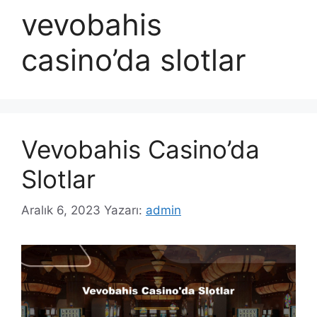
vevobahis
casino’da slotlar
Vevobahis Casino’da
Slotlar
Aralık 6, 2023
Yazarı:
admin