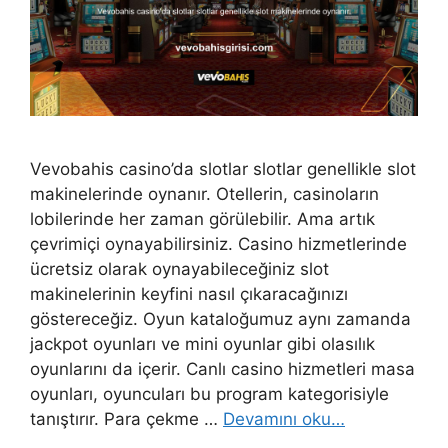
Vevobahis casino’da slotlar slotlar genellikle slot
makinelerinde oynanır. Otellerin, casinoların
lobilerinde her zaman görülebilir. Ama artık
çevrimiçi oynayabilirsiniz. Casino hizmetlerinde
ücretsiz olarak oynayabileceğiniz slot
makinelerinin keyfini nasıl çıkaracağınızı
göstereceğiz. Oyun kataloğumuz aynı zamanda
jackpot oyunları ve mini oyunlar gibi olasılık
oyunlarını da içerir. Canlı casino hizmetleri masa
oyunları, oyuncuları bu program kategorisiyle
tanıştırır. Para çekme …
Devamını oku…