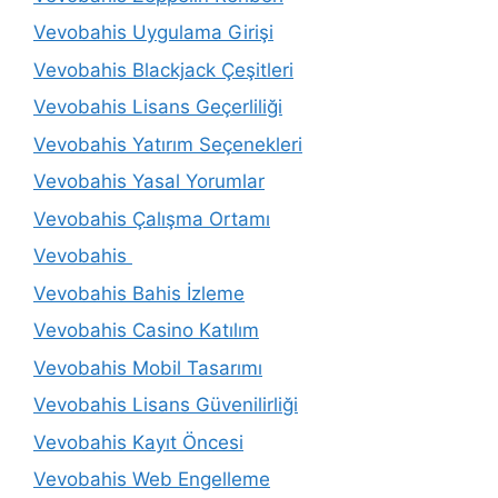
Vevobahis Uygulama Girişi
Vevobahis Blackjack Çeşitleri
Vevobahis Lisans Geçerliliği
Vevobahis Yatırım Seçenekleri
Vevobahis Yasal Yorumlar
Vevobahis Çalışma Ortamı
Vevobahis
Vevobahis Bahis İzleme
Vevobahis Casino Katılım
Vevobahis Mobil Tasarımı
Vevobahis Lisans Güvenilirliği
Vevobahis Kayıt Öncesi
Vevobahis Web Engelleme