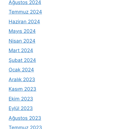
Ağustos 2024
Temmuz 2024
Haziran 2024
Mayıs 2024
Nisan 2024
Mart 2024
Şubat 2024
Ocak 2024
Aralık 2023
Kasım 2023
Ekim 2023
Eylül 2023
Ağustos 2023
Temmuz 2023