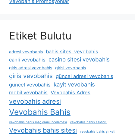
Vevobahis Promosyonlar
Etiket Bulutu
bahis sitesi vevobahis
adresi vevobahis
casino sitesi vevobahis
canli vevobahis
giris adresi vevobahis
girisi vevobahis
giris vevobahis
güncel adresi vevobahis
kayit vevobahis
güncel vevobahis
mobil vevobahis
Vevobahis Adres
vevobahis adresi
Vevobahis Bahis
vevobahis bahis maç oranı i̇ncelemesi
vevobahis bahis sektörü
Vevobahis bahis sitesi
vevobahis bahis şirketi