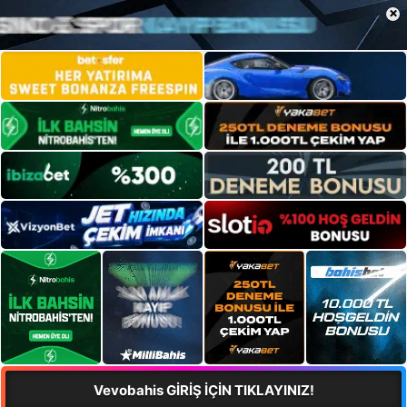
×
Vevobahis GİRİŞ İÇİN TIKLAYINIZ!