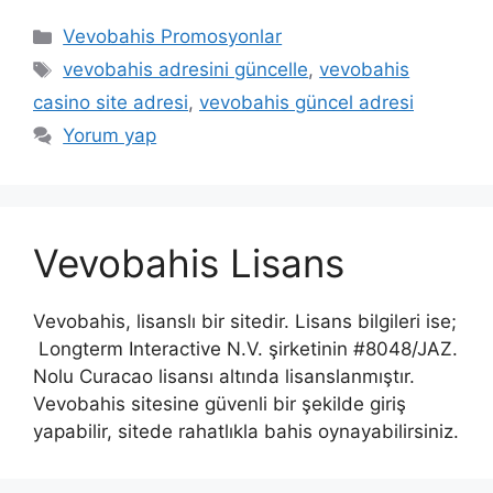
Kategoriler
Vevobahis Promosyonlar
Etiketler
vevobahis adresini güncelle
,
vevobahis
casino site adresi
,
vevobahis güncel adresi
Yorum yap
Vevobahis Lisans
Vevobahis, lisanslı bir sitedir. Lisans bilgileri ise;
Longterm Interactive N.V. şirketinin #8048/JAZ.
Nolu Curacao lisansı altında lisanslanmıştır.
Vevobahis sitesine güvenli bir şekilde giriş
yapabilir, sitede rahatlıkla bahis oynayabilirsiniz.