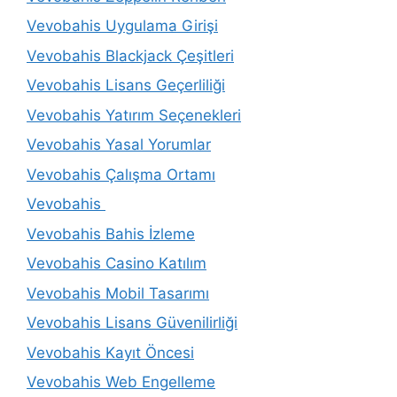
Vevobahis Uygulama Girişi
Vevobahis Blackjack Çeşitleri
Vevobahis Lisans Geçerliliği
Vevobahis Yatırım Seçenekleri
Vevobahis Yasal Yorumlar
Vevobahis Çalışma Ortamı
Vevobahis
Vevobahis Bahis İzleme
Vevobahis Casino Katılım
Vevobahis Mobil Tasarımı
Vevobahis Lisans Güvenilirliği
Vevobahis Kayıt Öncesi
Vevobahis Web Engelleme