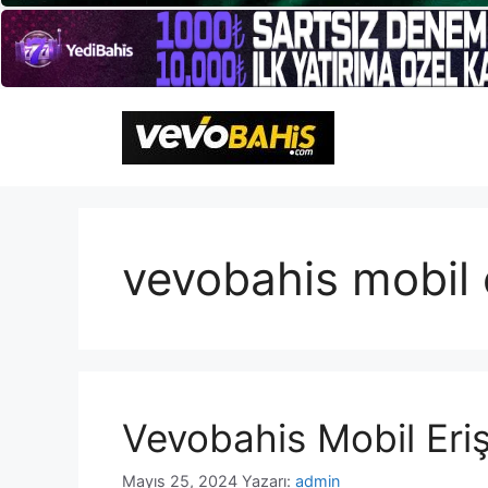
İçeriğe
atla
vevobahis mobil 
Vevobahis Mobil Eriş
Mayıs 25, 2024
Yazarı:
admin