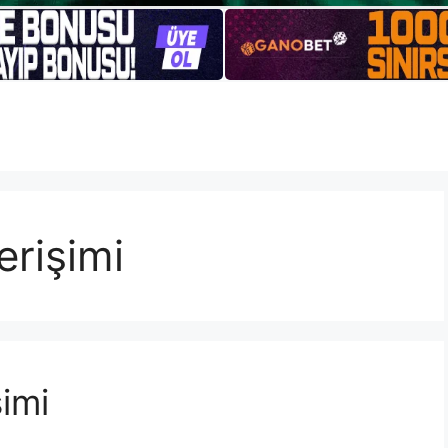
erişimi
imi