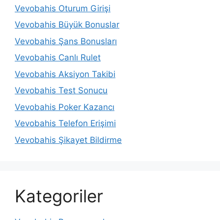
Vevobahis Oturum Girişi
Vevobahis Büyük Bonuslar
Vevobahis Şans Bonusları
Vevobahis Canlı Rulet
Vevobahis Aksiyon Takibi
Vevobahis Test Sonucu
Vevobahis Poker Kazancı
Vevobahis Telefon Erişimi
Vevobahis Şikayet Bildirme
Kategoriler