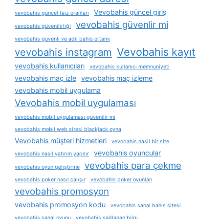
Vevobahis güncel giriş
vevobahis güncel faiz oranları
vevobahis güvenlir mi
vevobahis güvenilirliği
vevobahis güvenli ve adil bahis ortamı
Vevobahis kayıt
vevobahis instagram
vevobahis kullanıcıları
vevobahis kullanıcı memnuniyeti
vevobahis maç izle
vevobahis maç izleme
vevobahis mobil uygulama
Vevobahis mobil uygulaması
vevobahis mobil uygulaması güvenilir mi
vevobahis mobil web sitesi blackjack oyna
Vevobahis müşteri hizmetleri
vevobahis nasil bir site
vevobahis oyuncular
vevobahis nasıl yatırım yapılır
vevobahis para çekme
vevobahis oyun geliştirme
vevobahis poker nasıl çalışır
vevobahis poker oyunları
vevobahis promosyon
vevobahis promosyon kodu
vevobahis sanal bahis sitesi
vevobahis sanal oyunu
vevobahis sağlanan bilgi