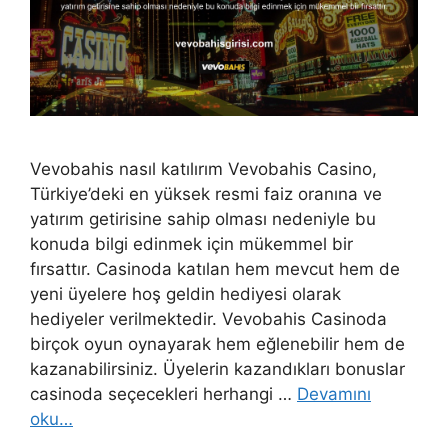
Vevobahis nasıl katılırım Vevobahis Casino,
Türkiye’deki en yüksek resmi faiz oranına ve
yatırım getirisine sahip olması nedeniyle bu
konuda bilgi edinmek için mükemmel bir
fırsattır. Casinoda katılan hem mevcut hem de
yeni üyelere hoş geldin hediyesi olarak
hediyeler verilmektedir. Vevobahis Casinoda
birçok oyun oynayarak hem eğlenebilir hem de
kazanabilirsiniz. Üyelerin kazandıkları bonuslar
casinoda seçecekleri herhangi …
Devamını
oku…