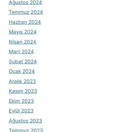
Ağustos 2024
Temmuz 2024
Haziran 2024
Mayıs 2024
Nisan 2024
Mart 2024
Şubat 2024
Ocak 2024
Aralık 2023
Kasım 2023
Ekim 2023
Eylül 2023
Ağustos 2023
Temmuz 2023