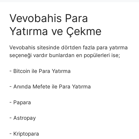
Vevobahis Para
Yatırma ve Çekme
Vevobahis sitesinde dörtden fazla para yatırma
seçeneği vardır bunlardan en popülerleri ise;
- Bitcoin ile Para Yatırma
- Anında Mefete ile Para Yatırma
- Papara
- Astropay
- Kriptopara