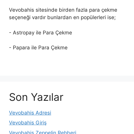
Vevobahis sitesinde birden fazla para çekme
seçeneği vardır bunlardan en popülerleri ise;
- Astropay ile Para Çekme
- Papara ile Para Çekme
Son Yazılar
Vevobahis Adresi
Vevobahis Giriş
Vevobahis Zeppelin Rehberi