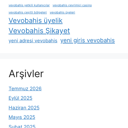
vevobahis yetkili kullanıcılar
vevobahis çevrimiçi casino
vevobahis çeşitli bölgeleri
vevobahis üyeleri
Vevobahis üyelik
Vevobahis Şikayet
yeni giris vevobahis
yeni adresi vevobahis
Arşivler
Temmuz 2026
Eylül 2025
Haziran 2025
Mayıs 2025
Şubat 2025