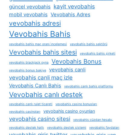
kayit vevobahis
güncel vevobahis
mobil vevobahis
Vevobahis Adres
vevobahis adresi
Vevobahis Bahis
vevobahis bahis maç oranı i̇ncelemesi
vevobahis bahis sektörü
Vevobahis bahis sitesi
vevobahis bahis şirketi
Vevobahis Bonus
vevobahis blackjack oyna
vevobahis canli
vevobahis bonus bakiye
vevobahis canli maç izle
Vevobahis Canlı Bahis
vevobahis canlı bahis platformu
Vevobahis canlı destek
vevobahis canlı rulet ticareti
vevobahis casino bonusları
vevobahis casino oyunları
vevobahis casinoları
vevobahis casino sitesi
vevobahis cüzdan hesabı
vevobahis destek hattı
vevobahis destek sistemi
vevobahis faydaları
vevobahis giris twitter
vevobahis giris yap