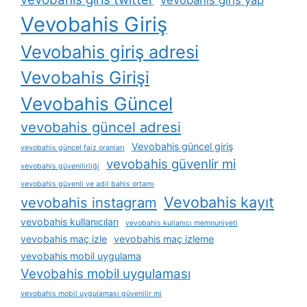
Vevobahis Giriş
Vevobahis giriş adresi
Vevobahis Girişi
Vevobahis Güncel
vevobahis güncel adresi
Vevobahis güncel giriş
vevobahis güncel faiz oranları
vevobahis güvenlir mi
vevobahis güvenilirliği
vevobahis güvenli ve adil bahis ortamı
Vevobahis kayıt
vevobahis instagram
vevobahis kullanıcıları
vevobahis kullanıcı memnuniyeti
vevobahis maç izle
vevobahis maç izleme
vevobahis mobil uygulama
Vevobahis mobil uygulaması
vevobahis mobil uygulaması güvenilir mi