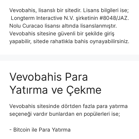
Vevobahis, lisanslı bir sitedir. Lisans bilgileri ise;
Longterm Interactive N.V. şirketinin #8048/JAZ.
Nolu Curacao lisansı altında lisanslanmıştır.
Vevobahis sitesine güvenli bir şekilde giriş
yapabilir, sitede rahatlıkla bahis oynayabilirsiniz.
Vevobahis Para
Yatırma ve Çekme
Vevobahis sitesinde dörtden fazla para yatırma
seçeneği vardır bunlardan en popülerleri ise;
- Bitcoin ile Para Yatırma