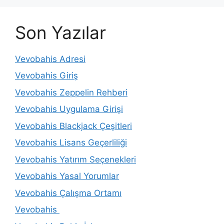
Son Yazılar
Vevobahis Adresi
Vevobahis Giriş
Vevobahis Zeppelin Rehberi
Vevobahis Uygulama Girişi
Vevobahis Blackjack Çeşitleri
Vevobahis Lisans Geçerliliği
Vevobahis Yatırım Seçenekleri
Vevobahis Yasal Yorumlar
Vevobahis Çalışma Ortamı
Vevobahis