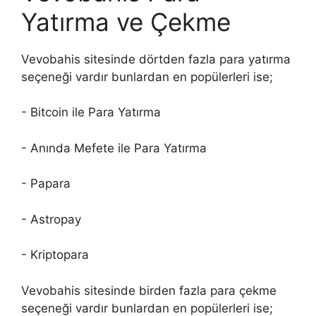
Yatırma ve Çekme
Vevobahis sitesinde dörtden fazla para yatırma
seçeneği vardır bunlardan en popülerleri ise;
- Bitcoin ile Para Yatırma
- Anında Mefete ile Para Yatırma
- Papara
- Astropay
- Kriptopara
Vevobahis sitesinde birden fazla para çekme
seçeneği vardır bunlardan en popülerleri ise;