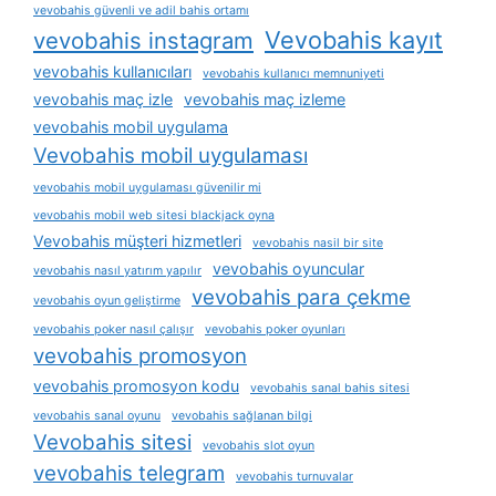
vevobahis güvenli ve adil bahis ortamı
Vevobahis kayıt
vevobahis instagram
vevobahis kullanıcıları
vevobahis kullanıcı memnuniyeti
vevobahis maç izle
vevobahis maç izleme
vevobahis mobil uygulama
Vevobahis mobil uygulaması
vevobahis mobil uygulaması güvenilir mi
vevobahis mobil web sitesi blackjack oyna
Vevobahis müşteri hizmetleri
vevobahis nasil bir site
vevobahis oyuncular
vevobahis nasıl yatırım yapılır
vevobahis para çekme
vevobahis oyun geliştirme
vevobahis poker nasıl çalışır
vevobahis poker oyunları
vevobahis promosyon
vevobahis promosyon kodu
vevobahis sanal bahis sitesi
vevobahis sanal oyunu
vevobahis sağlanan bilgi
Vevobahis sitesi
vevobahis slot oyun
vevobahis telegram
vevobahis turnuvalar