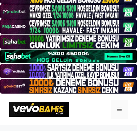
İçeriğe
atla
Menü