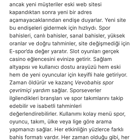
ancak yeni müşteriler eski web sitesi
kapandıktan sonra yeni bir adres
açamayacaklarından endişe duyarlar. Yeni site
bu endişeleri gidermek için hızlıydı. Spor
bahisleri, canlı bahisler, sanal bahisler, yüksek
oranlar ve doğru tahminler, site değişmediği için
E-spor’da değer yaratır. Slot oyunları gerçek
casino eğlencesini evinize getirir. Sağlam
altyapısı ve kullanıcı dostu arayüzü hem eski
hem de yeni oyuncular için keyifli hale getiriyor.
Zaman öldürür ve kazanç
Vevobahis spor
çevrimiçi yardım
sağlar. Sporseverler
ilgilendikleri branşları ve spor takımlarını takip
edebilir ve isabetli tahminleri
değerlendirebilirler. Kullanımı kolay menü spor,
oyuncu, takım, ülke veya lige göre arama
yapmanızı sağlar. Her etkinliğin yüzlerce farklı
bahis formatı vardır. Her zaman olduğu gibi, her