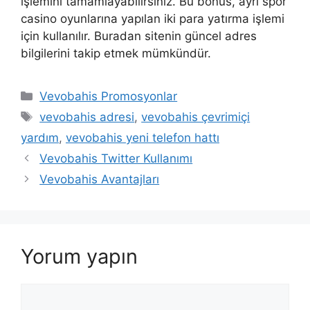
işlemini tamamlayabilirsiniz. Bu bonus, ayrı spor
casino oyunlarına yapılan iki para yatırma işlemi
için kullanılır. Buradan sitenin güncel adres
bilgilerini takip etmek mümkündür.
Kategoriler
Vevobahis Promosyonlar
Etiketler
vevobahis adresi
,
vevobahis çevrimiçi
yardım
,
vevobahis yeni telefon hattı
Vevobahis Twitter Kullanımı
Vevobahis Avantajları
Yorum yapın
Yorum