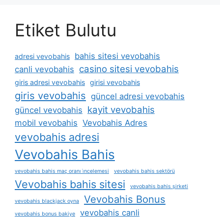
Etiket Bulutu
bahis sitesi vevobahis
adresi vevobahis
casino sitesi vevobahis
canli vevobahis
giris adresi vevobahis
girisi vevobahis
giris vevobahis
güncel adresi vevobahis
kayit vevobahis
güncel vevobahis
mobil vevobahis
Vevobahis Adres
vevobahis adresi
Vevobahis Bahis
vevobahis bahis maç oranı i̇ncelemesi
vevobahis bahis sektörü
Vevobahis bahis sitesi
vevobahis bahis şirketi
Vevobahis Bonus
vevobahis blackjack oyna
vevobahis canli
vevobahis bonus bakiye