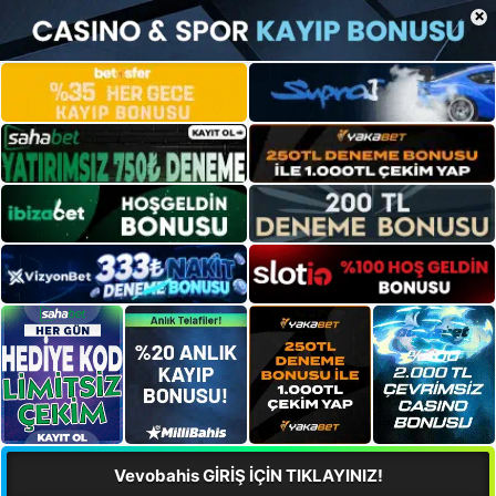
×
Vevobahis GİRİŞ İÇİN TIKLAYINIZ!