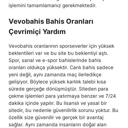
işlemini tamamlamanız gerekmektedir.
Vevobahis Bahis Oranları
Çevrimiçi Yardım
Vevobahis oranlarının sporseverler için yüksek
beklentileri var ve bu site bu beklentiyi aştı.
Spor, sanal ve e-spor bahislerinde bahis
oranları oldukça yüksektir. Canlı bahis sadece
yeni değil, aynı zamanda maç ilerledikçe
gelişiyor. Böylece yüksek karlılık talebi kısa
sürede gerçeğe dönüşmüştür. Siteden para
çekme işlemleri para yatırmaya benzer ve 7/24
dakika içinde yapılır. Bu lisanslı ve yasal bir
sitedir, bu nedenle güvenilirlik sorunu yoktur. Bu
özellik size güvenilir ve gerçek bir avantaj
sağlar. Aynı zamanda insanların doğal alan