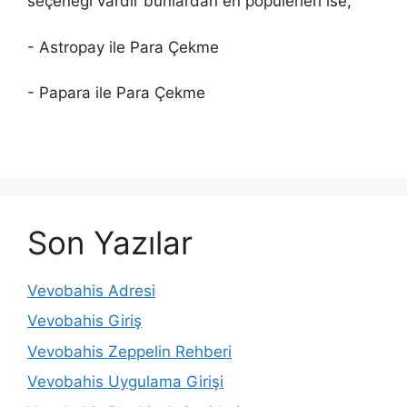
seçeneği vardır bunlardan en popülerleri ise;
- Astropay ile Para Çekme
- Papara ile Para Çekme
Son Yazılar
Vevobahis Adresi
Vevobahis Giriş
Vevobahis Zeppelin Rehberi
Vevobahis Uygulama Girişi