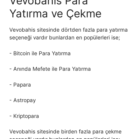
Vevobahis Para
Yatırma ve Çekme
Vevobahis sitesinde dörtden fazla para yatırma
seçeneği vardır bunlardan en popülerleri ise;
- Bitcoin ile Para Yatırma
- Anında Mefete ile Para Yatırma
- Papara
- Astropay
- Kriptopara
Vevobahis sitesinde birden fazla para çekme