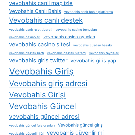
vevobahis canli maç izle
Vevobahis Canlı Bahis
vevobahis canlı bahis platformu
Vevobahis canlı destek
vevobahis canlı rulet ticareti
vevobahis casino bonusları
vevobahis casino oyunları
vevobahis casinoları
vevobahis casino sitesi
vevobahis cüzdan hesabı
vevobahis destek hattı
vevobahis destek sistemi
vevobahis faydaları
vevobahis giris twitter
vevobahis giris yap
Vevobahis Giriş
Vevobahis giriş adresi
Vevobahis Girişi
Vevobahis Güncel
vevobahis güncel adresi
Vevobahis güncel giriş
vevobahis güncel faiz oranları
vevobahis güvenlir mi
vevobahis güvenilirliği