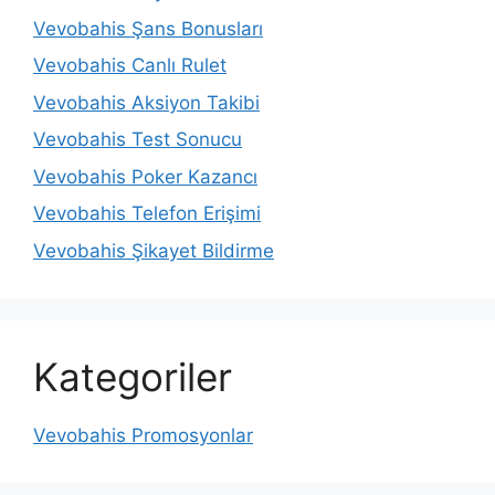
Vevobahis Şans Bonusları
Vevobahis Canlı Rulet
Vevobahis Aksiyon Takibi
Vevobahis Test Sonucu
Vevobahis Poker Kazancı
Vevobahis Telefon Erişimi
Vevobahis Şikayet Bildirme
Kategoriler
Vevobahis Promosyonlar