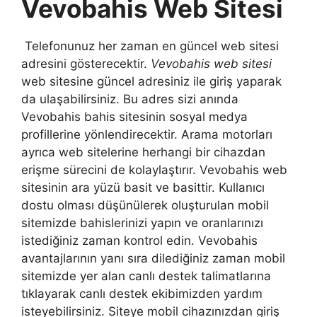
Vevobahis Web Sitesi
Telefonunuz her zaman en güncel web sitesi
adresini gösterecektir.
Vevobahis web sitesi
web sitesine güncel adresiniz ile giriş yaparak
da ulaşabilirsiniz. Bu adres sizi anında
Vevobahis bahis sitesinin sosyal medya
profillerine yönlendirecektir. Arama motorları
ayrıca web sitelerine herhangi bir cihazdan
erişme sürecini de kolaylaştırır. Vevobahis web
sitesinin ara yüzü basit ve basittir. Kullanıcı
dostu olması düşünülerek oluşturulan mobil
sitemizde bahislerinizi yapın ve oranlarınızı
istediğiniz zaman kontrol edin. Vevobahis
avantajlarının yanı sıra dilediğiniz zaman mobil
sitemizde yer alan canlı destek talimatlarına
tıklayarak canlı destek ekibimizden yardım
isteyebilirsiniz. Siteye mobil cihazınızdan giriş