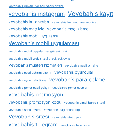
vevobahis güvenli ve adil bahis ortamı
Vevobahis kayıt
vevobahis instagram
vevobahis kullanıcıları
vevobahis kullanıcı memnuniyeti
vevobahis maç izle
vevobahis maç izleme
vevobahis mobil uygulama
Vevobahis mobil uygulaması
vevobahis mobil uygulaması güvenilir mi
vevobahis mobil web sitesi blackjack oyna
Vevobahis müşteri hizmetleri
vevobahis nasil bir site
vevobahis oyuncular
vevobahis nasıl yatırım yapılır
vevobahis para çekme
vevobahis oyun geliştirme
vevobahis poker nasıl çalışır
vevobahis poker oyunları
vevobahis promosyon
vevobahis promosyon kodu
vevobahis sanal bahis sitesi
vevobahis sanal oyunu
vevobahis sağlanan bilgi
Vevobahis sitesi
vevobahis slot oyun
vevobahis telegram
vevobahis turnuvalar