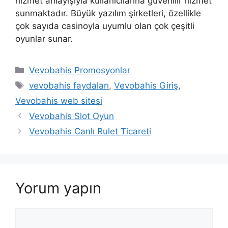
hizmet anlayışıyla kullanıcılarına güvenilir hizmet
sunmaktadır. Büyük yazılım şirketleri, özellikle
çok sayıda casinoyla uyumlu olan çok çeşitli
oyunlar sunar.
Kategoriler
Vevobahis Promosyonlar
Etiketler
vevobahis faydaları
,
Vevobahis Giriş
,
Vevobahis web sitesi
Vevobahis Slot Oyun
Vevobahis Canlı Rulet Ticareti
Yorum yapın
Yorum