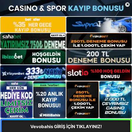
×
Vevobahis GİRİŞ İÇİN TIKLAYINIZ!