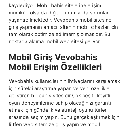
kaydediyor. Mobil bahis sitelerine erişim
mümkün olsa da diğer durumlarda sorunlar
yaşanabilmektedir. Vevobahis mobil sitesine
giriş yapmanın amacı, sitenin mobil cihazlar için
tam olarak optimize edilmemiş olmasıdır. Bu
noktada aklıma mobil web sitesi geliyor.
Mobil Giriş Vevobahis
Mobil Erişim Özellikleri
Vevobahis kullanıcılarının ihtiyaçlarını karşılamak
için sürekli araştırma yapan ve yeni özellikler
geliştiren bir bahis sitesidir.Çok çeşitli keyifli
oyun deneyimlerine sahip olacağınızı garanti
etmek için gündelik ve strateji oyunu türleri
arasında seçim yapın. Bunu gerçekleştirmek için
lütfen web sitemize giriş yapın ve mobil