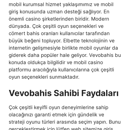
mobil kurumsal hizmet yaklaşımımız ve mobil
giriş konusunda uzman desteği sağlıyor. En
önemli casino şirketlerinden biridir. Modern
dünyada. Çok çeşitli oyun seçenekleri ve
cömert bahis oranları kullanıcılar tarafından
büyük beğeni topluyor. Elbette teknolojinin ve
internetin gelişmesiyle birlikte mobil oyunlar da
giderek daha popüler hale geliyor. Vevobahis bu
konuda oldukça bilgilidir ve mobil casino
platformu aracılığıyla kullanıcılarına çok çeşitli
oyun seçenekleri sunmaktadır.
Vevobahis Sahibi Faydaları
Çok çeşitli keyifli oyun deneyimlerine sahip
olacağınızı garanti etmek için gündelik ve
strateji oyunu türleri arasında seçim yapın. Bunu
gerçekleştirmek için lütfen web sitemize giriş