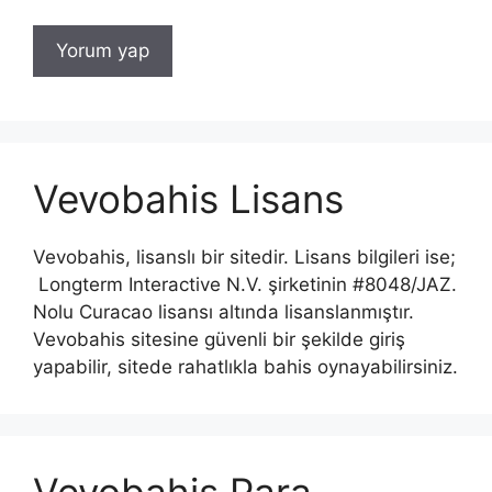
Vevobahis Lisans
Vevobahis, lisanslı bir sitedir. Lisans bilgileri ise;
Longterm Interactive N.V. şirketinin #8048/JAZ.
Nolu Curacao lisansı altında lisanslanmıştır.
Vevobahis sitesine güvenli bir şekilde giriş
yapabilir, sitede rahatlıkla bahis oynayabilirsiniz.