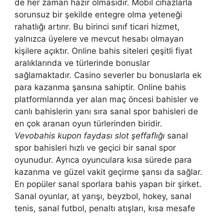
de her zaman hazır olmasıdır. Mobil cihazlarla
sorunsuz bir şekilde entegre olma yeteneği
rahatlığı artırır. Bu birinci sınıf ticari hizmet,
yalnızca üyelere ve mevcut hesabı olmayan
kişilere açıktır. Online bahis siteleri çeşitli fiyat
aralıklarında ve türlerinde bonuslar
sağlamaktadır. Casino severler bu bonuslarla ek
para kazanma şansına sahiptir. Online bahis
platformlarında yer alan maç öncesi bahisler ve
canlı bahislerin yanı sıra sanal spor bahisleri de
en çok aranan oyun türlerinden biridir.
Vevobahis kupon faydası slot şeffaflığı
sanal
spor bahisleri hızlı ve geçici bir sanal spor
oyunudur. Ayrıca oyunculara kısa sürede para
kazanma ve güzel vakit geçirme şansı da sağlar.
En popüler sanal sporlara bahis yapan bir şirket.
Sanal oyunlar, at yarışı, beyzbol, hokey, sanal
tenis, sanal futbol, ​​penaltı atışları, kısa mesafe