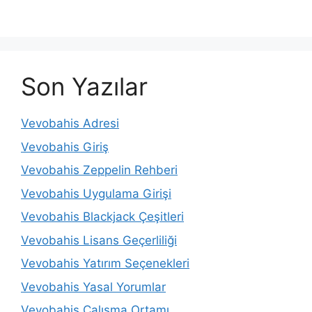
Son Yazılar
Vevobahis Adresi
Vevobahis Giriş
Vevobahis Zeppelin Rehberi
Vevobahis Uygulama Girişi
Vevobahis Blackjack Çeşitleri
Vevobahis Lisans Geçerliliği
Vevobahis Yatırım Seçenekleri
Vevobahis Yasal Yorumlar
Vevobahis Çalışma Ortamı