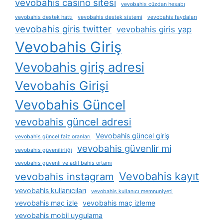
vevobahis casino sitesi
vevobahis cüzdan hesabı
vevobahis destek hattı
vevobahis destek sistemi
vevobahis faydaları
vevobahis giris twitter
vevobahis giris yap
Vevobahis Giriş
Vevobahis giriş adresi
Vevobahis Girişi
Vevobahis Güncel
vevobahis güncel adresi
Vevobahis güncel giriş
vevobahis güncel faiz oranları
vevobahis güvenlir mi
vevobahis güvenilirliği
vevobahis güvenli ve adil bahis ortamı
Vevobahis kayıt
vevobahis instagram
vevobahis kullanıcıları
vevobahis kullanıcı memnuniyeti
vevobahis maç izle
vevobahis maç izleme
vevobahis mobil uygulama