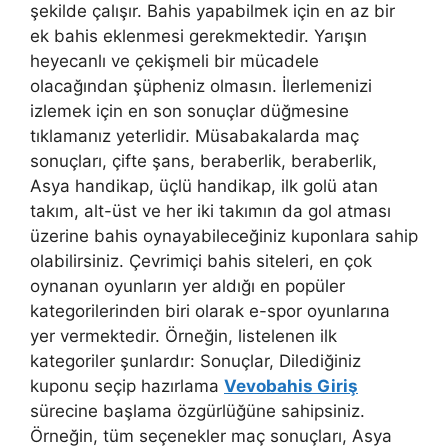
şekilde çalışır. Bahis yapabilmek için en az bir
ek bahis eklenmesi gerekmektedir. Yarışın
heyecanlı ve çekişmeli bir mücadele
olacağından şüpheniz olmasın. İlerlemenizi
izlemek için en son sonuçlar düğmesine
tıklamanız yeterlidir. Müsabakalarda maç
sonuçları, çifte şans, beraberlik, beraberlik,
Asya handikap, üçlü handikap, ilk golü atan
takım, alt-üst ve her iki takımın da gol atması
üzerine bahis oynayabileceğiniz kuponlara sahip
olabilirsiniz. Çevrimiçi bahis siteleri, en çok
oynanan oyunların yer aldığı en popüler
kategorilerinden biri olarak e-spor oyunlarına
yer vermektedir. Örneğin, listelenen ilk
kategoriler şunlardır: Sonuçlar, Dilediğiniz
kuponu seçip hazırlama
Vevobahis Giriş
sürecine başlama özgürlüğüne sahipsiniz.
Örneğin, tüm seçenekler maç sonuçları, Asya