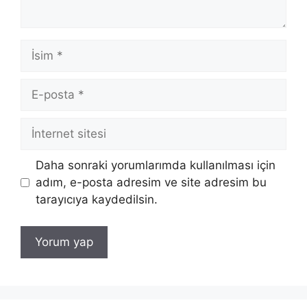
İsim
E-
posta
İnternet
sitesi
Daha sonraki yorumlarımda kullanılması için
adım, e-posta adresim ve site adresim bu
tarayıcıya kaydedilsin.