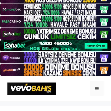
İçeriğe
atla
Menü