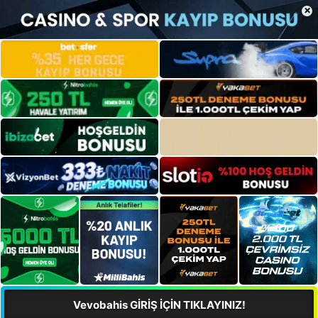
×
Vevobahis GİRİŞ İÇİN TIKLAYINIZ!