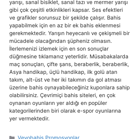
yarışı, sanal bisiklet, sanal tazı ve mermer yarışı
gibi çok çeşitli etkinlikleri kapsar. Ses efektleri
ve grafikler sorunsuz bir şekilde çalışır. Bahis
yapabilmek için en az bir ek bahis eklenmesi
gerekmektedir. Yarışın heyecanlı ve çekişmeli bir
mücadele olacağından şüpheniz olmasın.
İlerlemenizi izlemek için en son sonuçlar
düğmesine tıklamanız yeterlidir. Müsabakalarda
maç sonuçları, çifte şans, beraberlik, beraberlik,
Asya handikap, üçlü handikap, ilk golü atan
takım, alt-üst ve her iki takımın da gol atması
üzerine bahis oynayabileceğiniz kuponlara sahip
olabilirsiniz. Çevrimiçi bahis siteleri, en çok
oynanan oyunların yer aldığı en popüler
kategorilerinden biri olarak e-spor oyunlarına
yer vermektedir.
Kategoriler
Vevobahis Promosyonlar