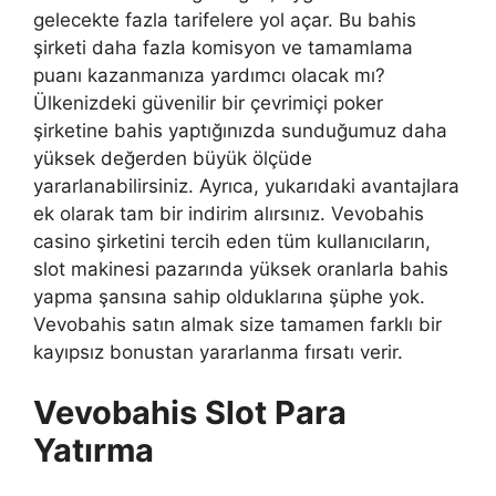
gelecekte fazla tarifelere yol açar. Bu bahis
şirketi daha fazla komisyon ve tamamlama
puanı kazanmanıza yardımcı olacak mı?
Ülkenizdeki güvenilir bir çevrimiçi poker
şirketine bahis yaptığınızda sunduğumuz daha
yüksek değerden büyük ölçüde
yararlanabilirsiniz. Ayrıca, yukarıdaki avantajlara
ek olarak tam bir indirim alırsınız. Vevobahis
casino şirketini tercih eden tüm kullanıcıların,
slot makinesi pazarında yüksek oranlarla bahis
yapma şansına sahip olduklarına şüphe yok.
Vevobahis satın almak size tamamen farklı bir
kayıpsız bonustan yararlanma fırsatı verir.
Vevobahis Slot Para
Yatırma