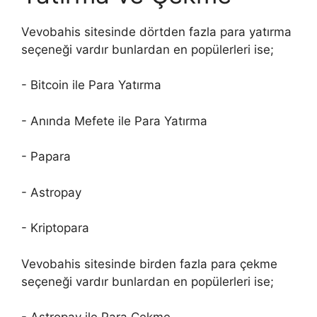
Vevobahis sitesinde dörtden fazla para yatırma
seçeneği vardır bunlardan en popülerleri ise;
- Bitcoin ile Para Yatırma
- Anında Mefete ile Para Yatırma
- Papara
- Astropay
- Kriptopara
Vevobahis sitesinde birden fazla para çekme
seçeneği vardır bunlardan en popülerleri ise;