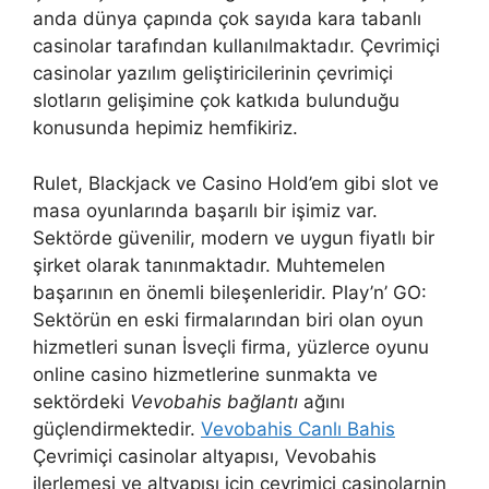
anda dünya çapında çok sayıda kara tabanlı
casinolar tarafından kullanılmaktadır. Çevrimiçi
casinolar yazılım geliştiricilerinin çevrimiçi
slotların gelişimine çok katkıda bulunduğu
konusunda hepimiz hemfikiriz.
Rulet, Blackjack ve Casino Hold’em gibi slot ve
masa oyunlarında başarılı bir işimiz var.
Sektörde güvenilir, modern ve uygun fiyatlı bir
şirket olarak tanınmaktadır. Muhtemelen
başarının en önemli bileşenleridir. Play’n’ GO:
Sektörün en eski firmalarından biri olan oyun
hizmetleri sunan İsveçli firma, yüzlerce oyunu
online casino hizmetlerine sunmakta ve
sektördeki
Vevobahis bağlantı
ağını
güçlendirmektedir.
Vevobahis Canlı Bahis
Çevrimiçi casinolar altyapısı, Vevobahis
ilerlemesi ve altyapısı için çevrimiçi casinolarnin