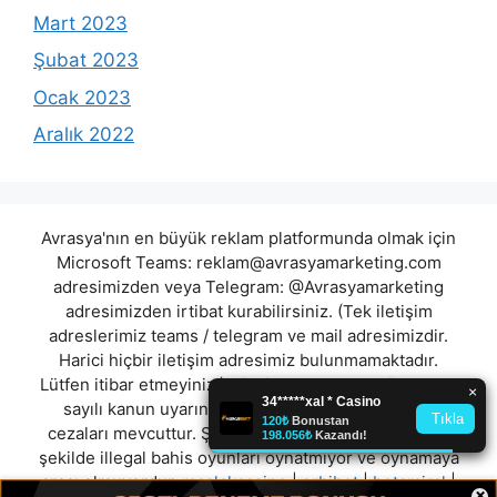
Mart 2023
Şubat 2023
Ocak 2023
Aralık 2022
Avrasya'nın en büyük reklam platformunda olmak için
Microsoft Teams:
reklam@avrasyamarketing.com
adresimizden veya Telegram: @Avrasyamarketing
adresimizden irtibat kurabilirsiniz. (Tek iletişim
adreslerimiz teams / telegram ve mail adresimizdir.
Harici hiçbir iletişim adresimiz bulunmamaktadır.
Lütfen itibar etmeyiniz.) Türkiye yasalarına göre 7258
sayılı kanun uyarınca yasa dışı bahis oynamanın
cezaları mevcuttur. Şu an bulunduğunuz site hiç bir
şekilde illegal bahis oyunları oynatmıyor ve oynamaya
aracı olmuyordur.
maslakcasino
|
orbibet
|
betamiral
|
×