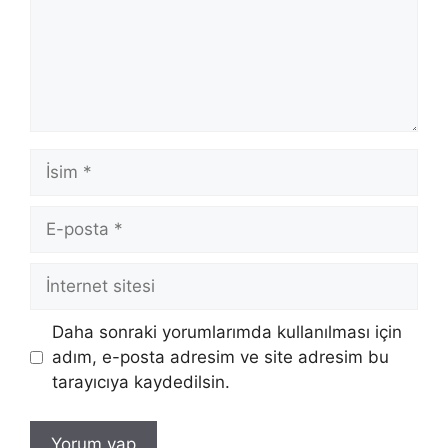
İsim
E-
posta
İnternet
sitesi
Daha sonraki yorumlarımda kullanılması için
adım, e-posta adresim ve site adresim bu
tarayıcıya kaydedilsin.