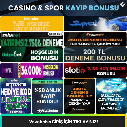
×
Vevobahis GİRİŞ İÇİN TIKLAYINIZ!