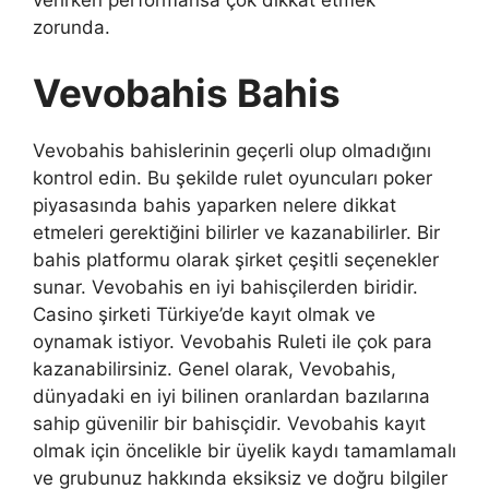
verirken performansa çok dikkat etmek
zorunda.
Vevobahis Bahis
Vevobahis bahislerinin geçerli olup olmadığını
kontrol edin. Bu şekilde rulet oyuncuları poker
piyasasında bahis yaparken nelere dikkat
etmeleri gerektiğini bilirler ve kazanabilirler. Bir
bahis platformu olarak şirket çeşitli seçenekler
sunar. Vevobahis en iyi bahisçilerden biridir.
Casino şirketi Türkiye’de kayıt olmak ve
oynamak istiyor. Vevobahis Ruleti ile çok para
kazanabilirsiniz. Genel olarak, Vevobahis,
dünyadaki en iyi bilinen oranlardan bazılarına
sahip güvenilir bir bahisçidir. Vevobahis kayıt
olmak için öncelikle bir üyelik kaydı tamamlamalı
ve grubunuz hakkında eksiksiz ve doğru bilgiler