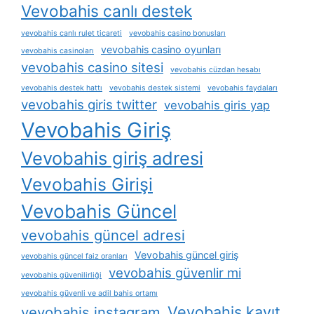
Vevobahis canlı destek
vevobahis canlı rulet ticareti
vevobahis casino bonusları
vevobahis casino oyunları
vevobahis casinoları
vevobahis casino sitesi
vevobahis cüzdan hesabı
vevobahis destek hattı
vevobahis destek sistemi
vevobahis faydaları
vevobahis giris twitter
vevobahis giris yap
Vevobahis Giriş
Vevobahis giriş adresi
Vevobahis Girişi
Vevobahis Güncel
vevobahis güncel adresi
Vevobahis güncel giriş
vevobahis güncel faiz oranları
vevobahis güvenlir mi
vevobahis güvenilirliği
vevobahis güvenli ve adil bahis ortamı
Vevobahis kayıt
vevobahis instagram