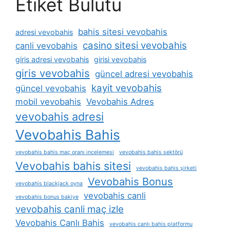
Etiket Bulutu
bahis sitesi vevobahis
adresi vevobahis
casino sitesi vevobahis
canli vevobahis
giris adresi vevobahis
girisi vevobahis
giris vevobahis
güncel adresi vevobahis
kayit vevobahis
güncel vevobahis
mobil vevobahis
Vevobahis Adres
vevobahis adresi
Vevobahis Bahis
vevobahis bahis maç oranı i̇ncelemesi
vevobahis bahis sektörü
Vevobahis bahis sitesi
vevobahis bahis şirketi
Vevobahis Bonus
vevobahis blackjack oyna
vevobahis canli
vevobahis bonus bakiye
vevobahis canli maç izle
Vevobahis Canlı Bahis
vevobahis canlı bahis platformu