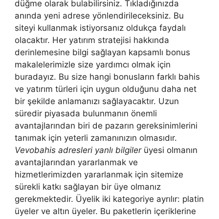
düğme olarak bulabilirsiniz. Tıkladığınızda
anında yeni adrese yönlendirileceksiniz. Bu
siteyi kullanmak istiyorsanız oldukça faydalı
olacaktır. Her yatırım stratejisi hakkında
derinlemesine bilgi sağlayan kapsamlı bonus
makalelerimizle size yardımcı olmak için
buradayız. Bu size hangi bonusların farklı bahis
ve yatırım türleri için uygun olduğunu daha net
bir şekilde anlamanızı sağlayacaktır. Uzun
süredir piyasada bulunmanın önemli
avantajlarından biri de pazarın gereksinimlerini
tanımak için yeterli zamanınızın olmasıdır.
Vevobahis adresleri yanlı bilgiler
üyesi olmanın
avantajlarından yararlanmak ve
hizmetlerimizden yararlanmak için sitemize
sürekli katkı sağlayan bir üye olmanız
gerekmektedir. Üyelik iki kategoriye ayrılır: platin
üyeler ve altın üyeler. Bu paketlerin içeriklerine