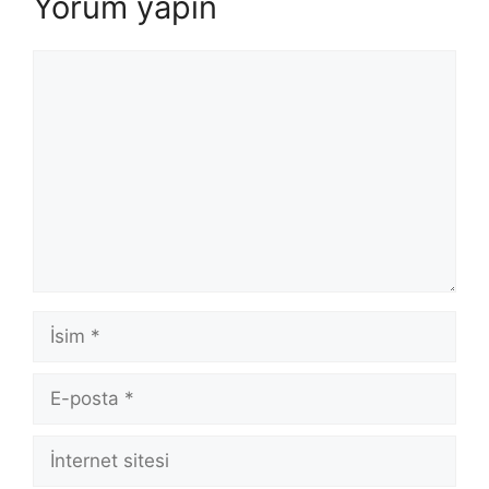
Yorum yapın
Yorum
İsim
E-
posta
İnternet
sitesi