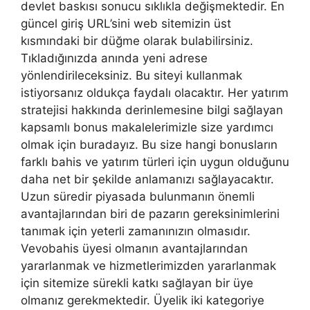
devlet baskısı sonucu sıklıkla değişmektedir. En
güncel giriş URL’sini web sitemizin üst
kısmındaki bir düğme olarak bulabilirsiniz.
Tıkladığınızda anında yeni adrese
yönlendirileceksiniz. Bu siteyi kullanmak
istiyorsanız oldukça faydalı olacaktır. Her yatırım
stratejisi hakkında derinlemesine bilgi sağlayan
kapsamlı bonus makalelerimizle size yardımcı
olmak için buradayız. Bu size hangi bonusların
farklı bahis ve yatırım türleri için uygun olduğunu
daha net bir şekilde anlamanızı sağlayacaktır.
Uzun süredir piyasada bulunmanın önemli
avantajlarından biri de pazarın gereksinimlerini
tanımak için yeterli zamanınızın olmasıdır.
Vevobahis üyesi olmanın avantajlarından
yararlanmak ve hizmetlerimizden yararlanmak
için sitemize sürekli katkı sağlayan bir üye
olmanız gerekmektedir. Üyelik iki kategoriye