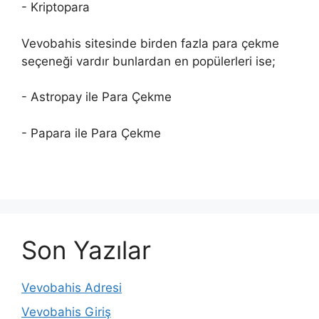
- Kriptopara
Vevobahis sitesinde birden fazla para çekme
seçeneği vardır bunlardan en popülerleri ise;
- Astropay ile Para Çekme
- Papara ile Para Çekme
Son Yazılar
Vevobahis Adresi
Vevobahis Giriş