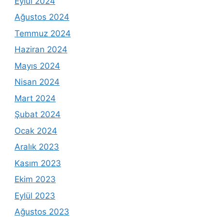
Eylül 2024
Ağustos 2024
Temmuz 2024
Haziran 2024
Mayıs 2024
Nisan 2024
Mart 2024
Şubat 2024
Ocak 2024
Aralık 2023
Kasım 2023
Ekim 2023
Eylül 2023
Ağustos 2023