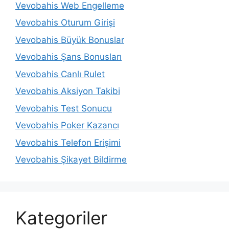
Vevobahis Web Engelleme
Vevobahis Oturum Girişi
Vevobahis Büyük Bonuslar
Vevobahis Şans Bonusları
Vevobahis Canlı Rulet
Vevobahis Aksiyon Takibi
Vevobahis Test Sonucu
Vevobahis Poker Kazancı
Vevobahis Telefon Erişimi
Vevobahis Şikayet Bildirme
Kategoriler