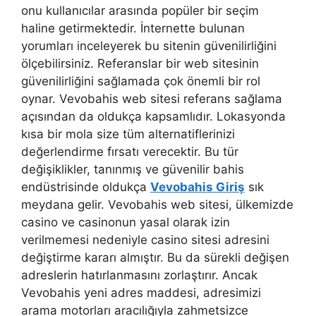
onu kullanıcılar arasında popüler bir seçim
haline getirmektedir. İnternette bulunan
yorumları inceleyerek bu sitenin güvenilirliğini
ölçebilirsiniz. Referanslar bir web sitesinin
güvenilirliğini sağlamada çok önemli bir rol
oynar. Vevobahis web sitesi referans sağlama
açısından da oldukça kapsamlıdır. Lokasyonda
kısa bir mola size tüm alternatiflerinizi
değerlendirme fırsatı verecektir. Bu tür
değişiklikler, tanınmış ve güvenilir bahis
endüstrisinde oldukça
Vevobahis Giriş
sık
meydana gelir. Vevobahis web sitesi, ülkemizde
casino ve casinonun yasal olarak izin
verilmemesi nedeniyle casino sitesi adresini
değiştirme kararı almıştır. Bu da sürekli değişen
adreslerin hatırlanmasını zorlaştırır. Ancak
Vevobahis yeni adres maddesi, adresimizi
arama motorları aracılığıyla zahmetsizce