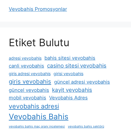
Vevobahis Promosyonlar
Etiket Bulutu
bahis sitesi vevobahis
adresi vevobahis
casino sitesi vevobahis
canli vevobahis
giris adresi vevobahis
girisi vevobahis
giris vevobahis
güncel adresi vevobahis
kayit vevobahis
güncel vevobahis
mobil vevobahis
Vevobahis Adres
vevobahis adresi
Vevobahis Bahis
vevobahis bahis maç oranı i̇ncelemesi
vevobahis bahis sektörü