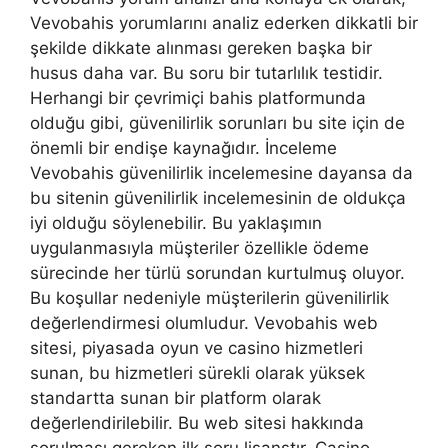
Vevobahis yorumlarını analiz ederken dikkatli bir
şekilde dikkate alınması gereken başka bir
husus daha var. Bu soru bir tutarlılık testidir.
Herhangi bir çevrimiçi bahis platformunda
olduğu gibi, güvenilirlik sorunları bu site için de
önemli bir endişe kaynağıdır. İnceleme
Vevobahis güvenilirlik incelemesine dayansa da
bu sitenin güvenilirlik incelemesinin de oldukça
iyi olduğu söylenebilir. Bu yaklaşımın
uygulanmasıyla müşteriler özellikle ödeme
sürecinde her türlü sorundan kurtulmuş oluyor.
Bu koşullar nedeniyle müşterilerin güvenilirlik
değerlendirmesi olumludur. Vevobahis web
sitesi, piyasada oyun ve casino hizmetleri
sunan, bu hizmetleri sürekli olarak yüksek
standartta sunan bir platform olarak
değerlendirilebilir. Bu web sitesi hakkında