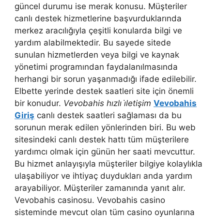
güncel durumu ise merak konusu. Müşteriler
canlı destek hizmetlerine başvurduklarında
merkez aracılığıyla çeşitli konularda bilgi ve
yardım alabilmektedir. Bu sayede sitede
sunulan hizmetlerden veya bilgi ve kaynak
yönetimi programından faydalanılmasında
herhangi bir sorun yaşanmadığı ifade edilebilir.
Elbette yerinde destek saatleri site için önemli
bir konudur.
Vevobahis hızlı i̇letişim
Vevobahis
Giriş
canlı destek saatleri sağlaması da bu
sorunun merak edilen yönlerinden biri. Bu web
sitesindeki canlı destek hattı tüm müşterilere
yardımcı olmak için günün her saati mevcuttur.
Bu hizmet anlayışıyla müşteriler bilgiye kolaylıkla
ulaşabiliyor ve ihtiyaç duydukları anda yardım
arayabiliyor. Müşteriler zamanında yanıt alır.
Vevobahis casinosu. Vevobahis casino
sisteminde mevcut olan tüm casino oyunlarına