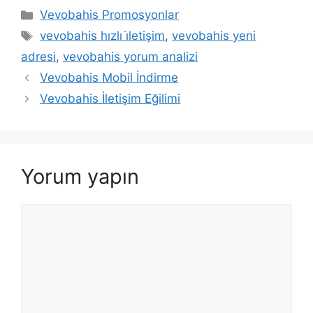
Kategoriler
Vevobahis Promosyonlar
Etiketler
vevobahis hızlı i̇letişim
,
vevobahis yeni
adresi
,
vevobahis yorum analizi
Vevobahis Mobil İndirme
Vevobahis İletişim Eğilimi
Yorum yapın
Yorum