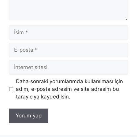
İsim
E-
posta
İnternet
sitesi
Daha sonraki yorumlarımda kullanılması için
adım, e-posta adresim ve site adresim bu
tarayıcıya kaydedilsin.