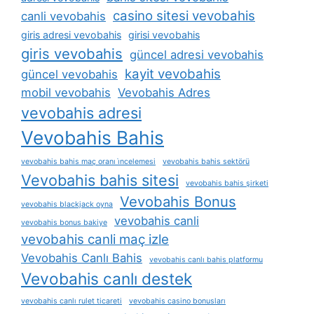
casino sitesi vevobahis
canli vevobahis
giris adresi vevobahis
girisi vevobahis
giris vevobahis
güncel adresi vevobahis
kayit vevobahis
güncel vevobahis
mobil vevobahis
Vevobahis Adres
vevobahis adresi
Vevobahis Bahis
vevobahis bahis maç oranı i̇ncelemesi
vevobahis bahis sektörü
Vevobahis bahis sitesi
vevobahis bahis şirketi
Vevobahis Bonus
vevobahis blackjack oyna
vevobahis canli
vevobahis bonus bakiye
vevobahis canli maç izle
Vevobahis Canlı Bahis
vevobahis canlı bahis platformu
Vevobahis canlı destek
vevobahis canlı rulet ticareti
vevobahis casino bonusları