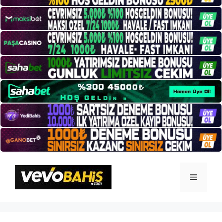
İçeriğe
atla
Menü