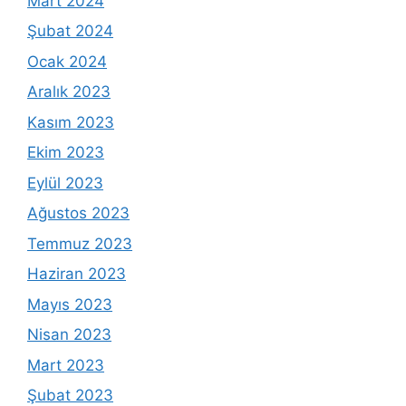
Mart 2024
Şubat 2024
Ocak 2024
Aralık 2023
Kasım 2023
Ekim 2023
Eylül 2023
Ağustos 2023
Temmuz 2023
Haziran 2023
Mayıs 2023
Nisan 2023
Mart 2023
Şubat 2023