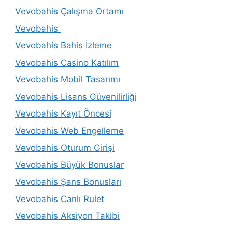
Vevobahis Çalışma Ortamı
Vevobahis
Vevobahis Bahis İzleme
Vevobahis Casino Katılım
Vevobahis Mobil Tasarımı
Vevobahis Lisans Güvenilirliği
Vevobahis Kayıt Öncesi
Vevobahis Web Engelleme
Vevobahis Oturum Girişi
Vevobahis Büyük Bonuslar
Vevobahis Şans Bonusları
Vevobahis Canlı Rulet
Vevobahis Aksiyon Takibi