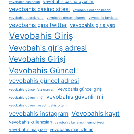
vevobahis casino oyunları
vevobahis casinoları
vevobahis casino sitesi
vevobahis cüzdan hesabı
vevobahis destek hattı
vevobahis destek sistemi
vevobahis faydaları
vevobahis giris twitter
vevobahis giris yap
Vevobahis Giriş
Vevobahis giriş adresi
Vevobahis Girişi
Vevobahis Güncel
vevobahis güncel adresi
Vevobahis güncel giriş
vevobahis güncel faiz oranları
vevobahis güvenlir mi
vevobahis güvenilirliği
vevobahis güvenli ve adil bahis ortamı
Vevobahis kayıt
vevobahis instagram
vevobahis kullanıcıları
vevobahis kullanıcı memnuniyeti
vevobahis maç izle
vevobahis maç izleme