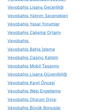
Vevobahis Lisans Geçerliliği
Vevobahis Yatırım Seçenekleri
Vevobahis Yasal Yorumlar
Vevobahis Çalışma Ortamı
Vevobahis
Vevobahis Bahis İzleme
Vevobahis Casino Katılım
Vevobahis Mobil Tasarımı
Vevobahis Lisans Güvenilirliği
Vevobahis Kayıt Öncesi
Vevobahis Web Engelleme
Vevobahis Oturum Girişi
Vevobahis Büyük Bonuslar