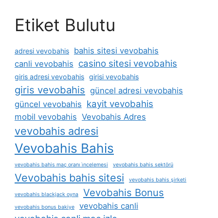
Etiket Bulutu
bahis sitesi vevobahis
adresi vevobahis
casino sitesi vevobahis
canli vevobahis
giris adresi vevobahis
girisi vevobahis
giris vevobahis
güncel adresi vevobahis
kayit vevobahis
güncel vevobahis
mobil vevobahis
Vevobahis Adres
vevobahis adresi
Vevobahis Bahis
vevobahis bahis maç oranı i̇ncelemesi
vevobahis bahis sektörü
Vevobahis bahis sitesi
vevobahis bahis şirketi
Vevobahis Bonus
vevobahis blackjack oyna
vevobahis canli
vevobahis bonus bakiye