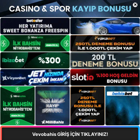
×
Vevobahis GİRİŞ İÇİN TIKLAYINIZ!